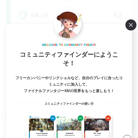
50
募集人数
様々なバトルコンテンツ
W
E
L
C
O
M
E
T
O
C
O
M
M
U
N
I
T
Y
F
I
N
D
E
R
!
初心者/若葉歓迎
コミュニティファインダーにようこ
クリア目指して頑張る
そ！
極挑戦
フリーカンパニーやリンクシェルなど、自分のプレイに合ったコ
零式挑戦
ミュニティに加入して、
JA
ファイナルファンタジーXIVの世界をもっと楽しもう！
詳細を見る
コミュニティファインダーの使い方
募集期間: 2026/09/09 まで
クロスワールドリンクシェル
NEW