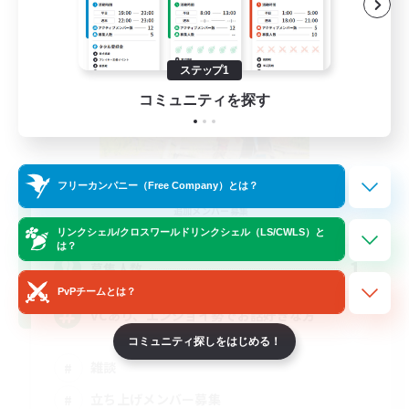
ステップ1
コミュニティを探す
Serenity
フリーカンパニー（Free Company）とは？
追加メンバー募集
Gaia
リンクシェル/クロスワールドリンクシェル（LS/CWLS）と
は？
1
募集人数
PvPチームとは？
VCあり、エンジョイ勢でお話好きな方
コミュニティ探しをはじめる！
雑談
立ち上げメンバー募集