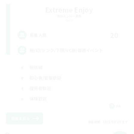
Extreme Enjoy
追加メンバー募集
Gaia
20
募集人数
極/幻/シンク/下限/VC無/毎週イベント
極挑戦
初心者/若葉歓迎
復帰者歓迎
体験歓迎
JA
詳細を見る
募集期間: 2026/09/09 まで