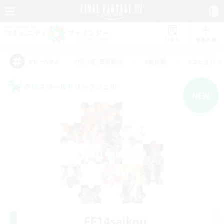
リスト
募集作成
#初心者/若葉歓迎
#絶挑戦
#立ち上げメ
アピールタグ
クロスワールドリンクシェル
NEW
FF14saikou