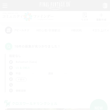
リスト
募集作成
#初心者/若葉歓迎
#絶挑戦
#立ち上げメ
アピールタグ
76件の募集が見つかりました！
指定なし
Bahamut (Gaia)
LS & CWLS
平日
週末
＃雑談
使用言語
クロスワールドリンクシェル
NEW