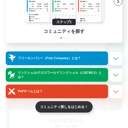
プレイヤー主催イベント
JA
ステップ1
詳細を見る
募集期間: 2026/09/07 まで
コミュニティを探す
クロスワールドリンクシェル
NEW
フリーカンパニー（Free Company）とは？
リンクシェル/クロスワールドリンクシェル（LS/CWLS）と
は？
PvPチームとは？
コミュニティ探しをはじめる！
GamerWoL
追加メンバー募集