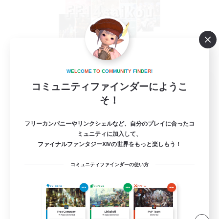
W
E
L
C
O
M
E
T
O
C
O
M
M
U
N
I
T
Y
F
I
N
D
E
R
!
FF14saikou
コミュニティファインダーにようこ
追加メンバー募集
そ！
Gaia
1
フリーカンパニーやリンクシェルなど、自分のプレイに合ったコ
募集人数
ミュニティに加入して、
ファイナルファンタジーXIVの世界をもっと楽しもう！
別ゲー〇VCあり 女性メンバー募集！
コミュニティファインダーの使い方
雑談
まったりゆっくり楽しむ
体験歓迎