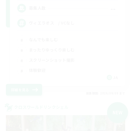
--
募集人数
ヴィエラオス / VCなし
なんでも楽しむ
まったりゆっくり楽しむ
スクリーンショット撮影
体験歓迎
JA
詳細を見る
募集期間: 2026/09/08 まで
クロスワールドリンクシェル
NEW