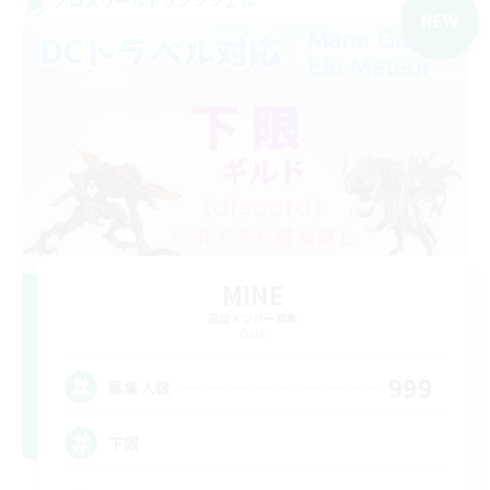
クロスワールドリンクシェル
NEW
MINE
追加メンバー募集
Gaia
999
募集人数
下限