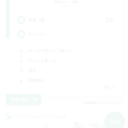
追加メンバー募集
Gaia
10
募集人数
VCメイン
まったりゆっくり楽しむ
なんでも楽しむ
雑談
体験歓迎
JA
詳細を見る
募集期間: 2026/09/07 まで
クロスワールドリンクシェル
NEW