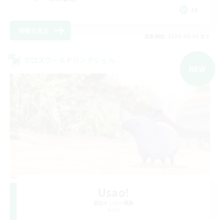
JA
詳細を見る
募集期間: 2026/09/08 まで
クロスワールドリンクシェル
NEW
Usao!
追加メンバー募集
Gaia