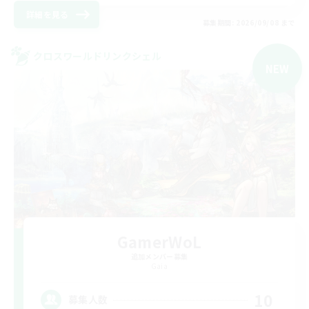
詳細を見る
募集期間: 2026/09/08 まで
クロスワールドリンクシェル
NEW
GamerWoL
追加メンバー募集
Gaia
10
募集人数