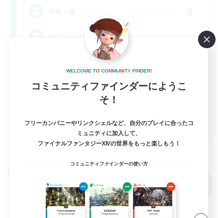
4
募集人数
vc(Discord)メイン
雑談
W
E
L
C
O
M
E
T
O
C
O
M
M
U
N
I
T
Y
F
I
N
D
E
R
!
なんでも楽しむ
コミュニティファインダーにようこ
初心者/若葉歓迎
そ！
復帰者歓迎
フリーカンパニーやリンクシェルなど、自分のプレイに合ったコ
JA
ミュニティに加入して、
ファイナルファンタジーXIVの世界をもっと楽しもう！
詳細を見る
募集期間: 2026/09/08 まで
コミュニティファインダーの使い方
クロスワールドリンクシェル
NEW