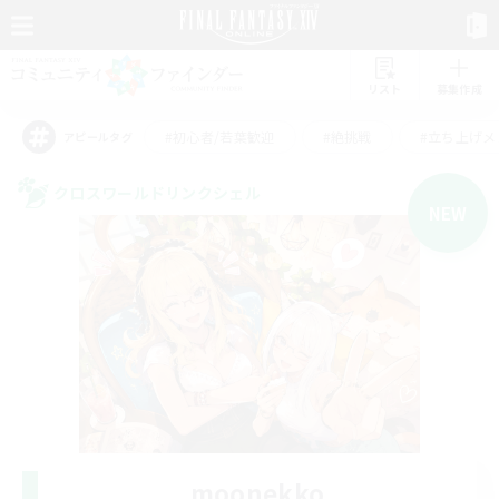
リスト
募集作成
#初心者/若葉歓迎
#絶挑戦
#立ち上げメ
アピールタグ
クロスワールドリンクシェル
NEW
moonekko