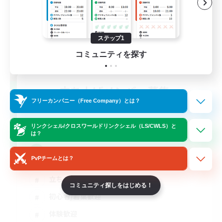
ステップ1
コミュニティを探す
立ち上げメンバー募集
Gaia
フリーカンパニー（Free Company）とは？
4
募集人数
リンクシェル/クロスワールドリンクシェル（LS/CWLS）と
は？
イベント中心
PvPチームとは？
立ち上げメンバー募集
コミュニティ探しをはじめる！
初心者/若葉歓迎
体験歓迎