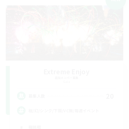
Extreme Enjoy
追加メンバー募集
Gaia
20
募集人数
極/幻/シンク/下限/VC無/毎週イベント
極挑戦