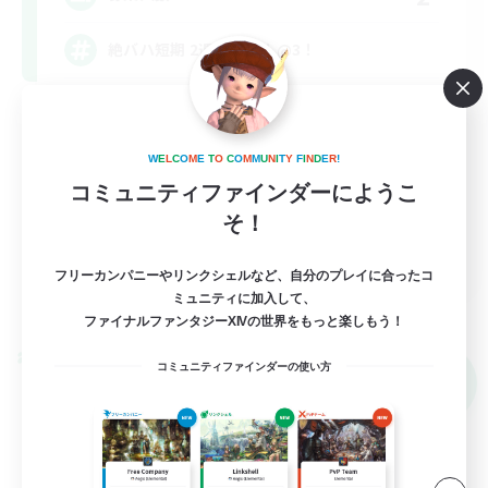
絶バハ短期 2週間目標！@3！
絶挑戦
クリア目指して頑張る
W
E
L
C
O
M
E
T
O
C
O
M
M
U
N
I
T
Y
F
I
N
D
E
R
!
社会人中心
コミュニティファインダーにようこ
そ！
JA
フリーカンパニーやリンクシェルなど、自分のプレイに合ったコ
詳細を見る
ミュニティに加入して、
募集期間: 2026/09/08 まで
ファイナルファンタジーXIVの世界をもっと楽しもう！
クロスワールドリンクシェル
コミュニティファインダーの使い方
NEW