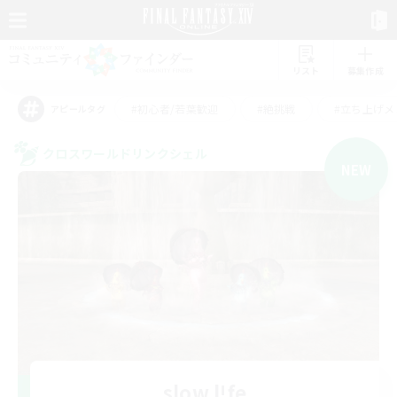
リスト
募集作成
#初心者/若葉歓迎
#絶挑戦
#立ち上げメ
アピールタグ
クロスワールドリンクシェル
NEW
slow l!fe