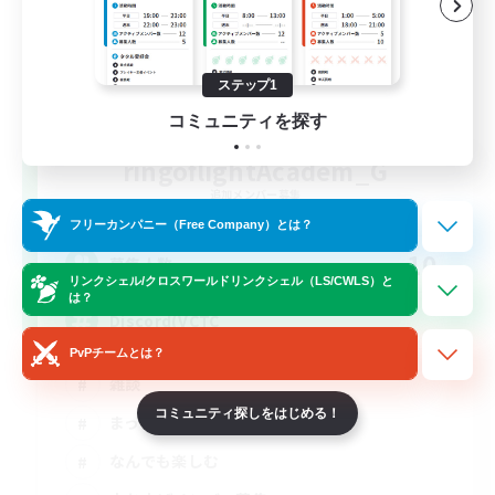
ステップ1
コミュニティを探す
ringoflightAcadem_G
追加メンバー募集
Gaia
フリーカンパニー（Free Company）とは？
10
募集人数
リンクシェル/クロスワールドリンクシェル（LS/CWLS）と
は？
Discord(VCTC
PvPチームとは？
雑談
コミュニティ探しをはじめる！
まったりゆっくり楽しむ
なんでも楽しむ