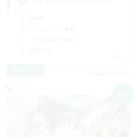
【週4】絶アレキ【1カ月目標】@D1・D4
絶挑戦
立ち上げメンバー募集
クリア目指して頑張る
社会人中心
JA
詳細を見る
募集期間: 2026/09/08 まで
クロスワールドリンクシェル
NEW