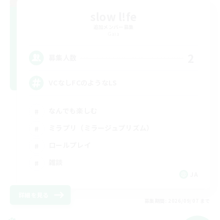
slow l!fe
追加メンバー募集
Gaia
2
募集人数
VCなしFCのようなLS
なんでも楽しむ
ミラプリ（ミラージュプリズム）
ロールプレイ
雑談
JA
詳細を見る
募集期間: 2026/09/07 まで