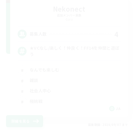
Nekonect
追加メンバー募集
Gaia
4
募集人数
★VCなし/楽しく！仲良く！FF14を仲間と遊ぼ
う
なんでも楽しむ
雑談
社会人中心
極挑戦
JA
詳細を見る
募集期間: 2026/09/07 まで