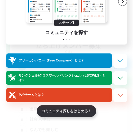
ステップ1
コミュニティを探す
立ち上げメンバー募集
Gaia
フリーカンパニー（Free Company）とは？
2
募集人数
リンクシェル/クロスワールドリンクシェル（LS/CWLS）と
は？
深夜勢かもん！
PvPチームとは？
立ち上げメンバー募集
復帰者歓迎
コミュニティ探しをはじめる！
社会人中心
なんでも楽しむ