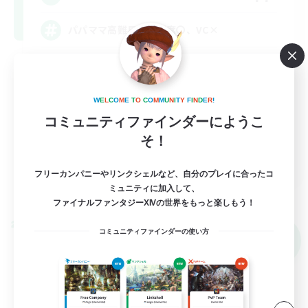
パパママ高難易度、離席〇、VC×
社会人中心
零式挑戦
W
E
L
C
O
M
E
T
O
C
O
M
M
U
N
I
T
Y
F
I
N
D
E
R
!
絶挑戦
コミュニティファインダーにようこ
そ！
クリア目指して頑張る
JA
フリーカンパニーやリンクシェルなど、自分のプレイに合ったコ
詳細を見る
ミュニティに加入して、
募集期間: 2026/09/07 まで
ファイナルファンタジーXIVの世界をもっと楽しもう！
クロスワールドリンクシェル
コミュニティファインダーの使い方
NEW