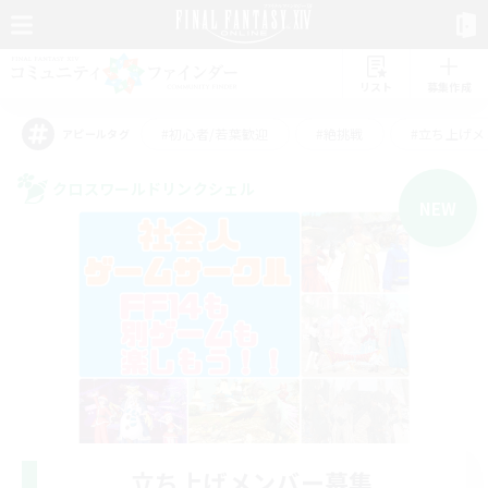
リスト
募集作成
#初心者/若葉歓迎
#絶挑戦
#立ち上げメ
アピールタグ
クロスワールドリンクシェル
NEW
立ち上げメンバー募集