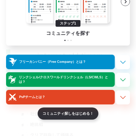
ステップ1
コミュニティを探す
internet-old-timers
追加メンバー募集
フリーカンパニー（Free Company）とは？
Gaia
リンクシェル/クロスワールドリンクシェル（LS/CWLS）と
2
募集人数
は？
絶アルテマ【D1/D4募集】
PvPチームとは？
社会人中心
コミュニティ探しをはじめる！
絶挑戦
クリア目指して頑張る