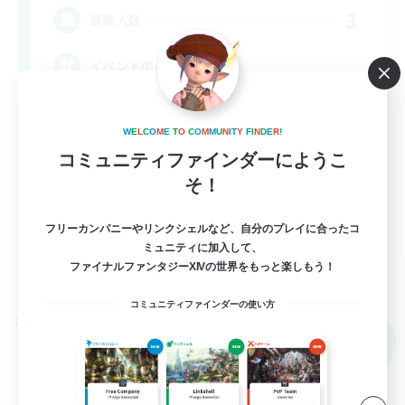
3
募集人数
イベント中心
立ち上げメンバー募集
W
E
L
C
O
M
E
T
O
C
O
M
M
U
N
I
T
Y
F
I
N
D
E
R
!
初心者/若葉歓迎
コミュニティファインダーにようこ
体験歓迎
そ！
プレイヤー主催イベント
フリーカンパニーやリンクシェルなど、自分のプレイに合ったコ
JA
ミュニティに加入して、
ファイナルファンタジーXIVの世界をもっと楽しもう！
詳細を見る
募集期間: 2026/09/05 まで
コミュニティファインダーの使い方
クロスワールドリンクシェル
NEW