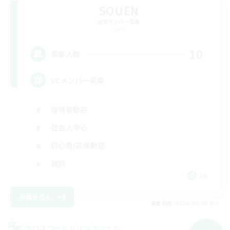
SOUEN
追加メンバー募集
Gaia
10
募集人数
VCメンバー募集
復帰者歓迎
社会人中心
初心者/若葉歓迎
雑談
JA
詳細を見る
募集期間: 2026/09/05 まで
クロスワールドリンクシェル