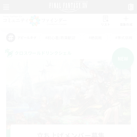
リスト
募集作成
#初心者/若葉歓迎
#絶挑戦
#零式挑戦
アピールタグ
クロスワールドリンクシェル
NEW
立ち上げメンバー募集