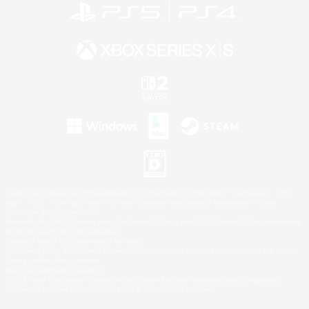
©2026 Sony Interactive Entertainment LLC."PlayStation Family Mark", "PlayStation", "PS5
logo", "PS5", "PS4 logo" and "PS4" are registered trademarks or trademarks of Sony
Interactive Entertainment Inc.
Microsoft, the XBOX Sphere mark, the Series X|S logo and XBOX Series X|S are trademarks
of the Microsoft group of companies.
Nintendo Switch is a trademark of Nintendo.
Windows is either a registered trademark or trademark of Microsoft Corporation in the United
States and/or other countries.
Mac is a trademark of Apple Inc.
©2026 Valve Corporation. Steam and the Steam logo are trademarks and/or registered
trademarks of Valve Corporation in the U.S. and/or other countries.