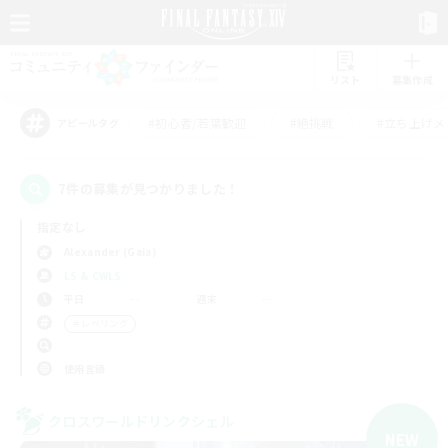
リスト
募集作成
#初心者/若葉歓迎
#絶挑戦
#立ち上げメ
アピールタグ
7件の募集が見つかりました！
指定なし
Alexander (Gaia)
LS & CWLS
平日
週末
＃レベリング
使用言語
クロスワールドリンクシェル
NEW