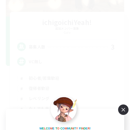
ichigoichiYeah!
追加メンバー募集
Gaia
3
募集人数
VC無し
初心者/若葉歓迎
復帰者歓迎
レベリング
なんでも楽しむ
JA
詳細を見る
W
E
L
C
O
M
E
T
O
C
O
M
M
U
N
I
T
Y
F
I
N
D
E
R
!