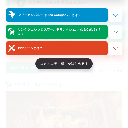
大人世代のまったりコミュニティ
フリーカンパニー（Free Company）とは？
スクリーンショット撮影
社会人中心
リンクシェル/クロスワールドリンクシェル（LS/CWLS）と
は？
まったりゆっくり楽しむ
レベリング
PvPチームとは？
JA
コミュニティ探しをはじめる！
詳細を見る
募集期間: 2026/08/30 まで
クロスワールドリンクシェル