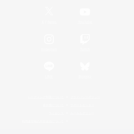
/
X
News
YouTube
Instagram
Twitch
LINE
Bluesky
レーティング制度について
プライバシーポリシー
著作権について
サポートセンター
ライセンス
ルール＆ポリシー
利用者情報の外部送信について