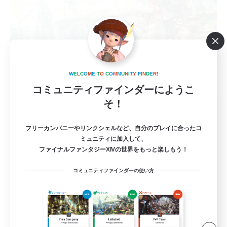
W
E
L
C
O
M
E
T
O
C
O
M
M
U
N
I
T
Y
F
I
N
D
E
R
!
コミュニティファインダーにようこ
そ！
立ち上げメンバー募集
Gaia
フリーカンパニーやリンクシェルなど、自分のプレイに合ったコ
2
ミュニティに加入して、
募集人数
ファイナルファンタジーXIVの世界をもっと楽しもう！
30代～落ち着いた雰囲気でプレイしたい人へ
コミュニティファインダーの使い方
立ち上げメンバー募集
初心者/若葉歓迎