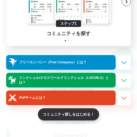
復帰者歓迎
なんでも楽しむ
JA
ステップ1
コミュニティを探す
詳細を見る
募集期間: 2026/09/08 まで
クロスワールドリンクシェル
NEW
フリーカンパニー（Free Company）とは？
リンクシェル/クロスワールドリンクシェル（LS/CWLS）と
は？
PvPチームとは？
コミュニティ探しをはじめる！
HarmoniX