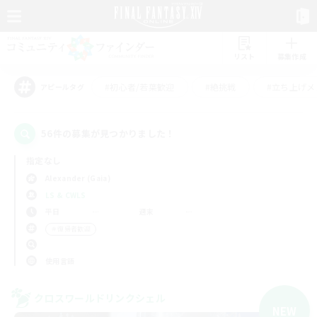
リスト
募集作成
#初心者/若葉歓迎
#絶挑戦
#立ち上げメ
アピールタグ
56件の募集が見つかりました！
指定なし
Alexander (Gaia)
LS & CWLS
平日
週末
＃復帰者歓迎
使用言語
クロスワールドリンクシェル
NEW