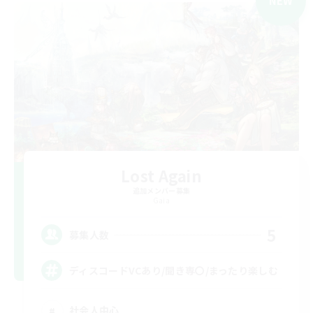
NEW
Lost Again
追加メンバー募集
Gaia
5
募集人数
ディスコードVCあり/聞き専〇/まったり楽しむ
社会人中心