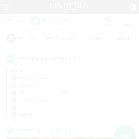
リスト
募集作成
#初心者/若葉歓迎
#絶挑戦
#立ち上げメ
アピールタグ
90件の募集が見つかりました！
指定なし
Alexander (Gaia)
LS & CWLS
平日
週末
＃なんでも楽しむ
使用言語
クロスワールドリンクシェル
NEW