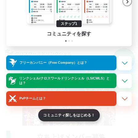
なんでも楽しむ
雑談
JA
ステップ1
コミュニティを探す
詳細を見る
募集期間: 2026/09/06 まで
クロスワールドリンクシェル
NEW
フリーカンパニー（Free Company）とは？
リンクシェル/クロスワールドリンクシェル（LS/CWLS）と
は？
PvPチームとは？
コミュニティ探しをはじめる！
立ち上げメンバー募集