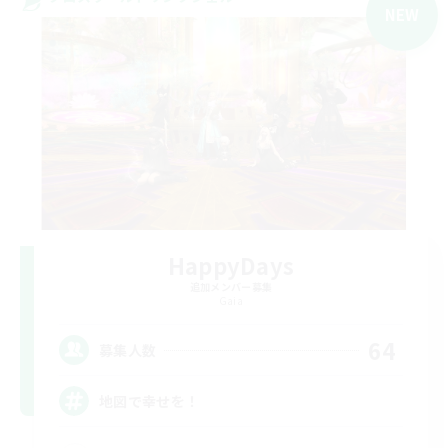
NEW
HappyDays
追加メンバー募集
Gaia
64
募集人数
地図で幸せを！