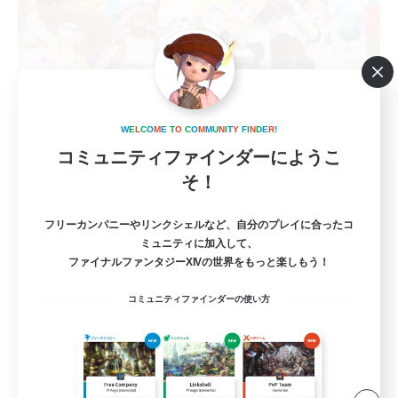
W
E
L
C
O
M
E
T
O
C
O
M
M
U
N
I
T
Y
F
I
N
D
E
R
!
コミュニティファインダーにようこ
Gelato Lala
そ！
追加メンバー募集
Gaia
フリーカンパニーやリンクシェルなど、自分のプレイに合ったコ
3
募集人数
ミュニティに加入して、
ファイナルファンタジーXIVの世界をもっと楽しもう！
VC別ゲーありのララフェル(サブあり)限定
CWLS
コミュニティファインダーの使い方
立ち上げメンバー募集
初心者/若葉歓迎