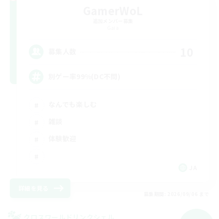
GamerWoL
追加メンバー募集
Gaia
10
募集人数
別ゲー率99%(DC不問)
なんでも楽しむ
雑談
体験歓迎
JA
詳細を見る
募集期間: 2026/09/06 まで
クロスワールドリンクシェル