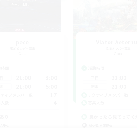
peco
Viator Aetern
追加メンバー募集
追加メンバー募集
Gaia
Gaia
動時間
活動時間
21:00
3:00
21:00
日
平日
21:00
5:00
21:00
末
週末
17
クティブメンバー数
アクティブメンバー数
4
集人数
募集人数
Cあり
良かったら見てってく
人中心
初心者/若葉歓迎
たりゆっくり楽しむ
復帰者歓迎