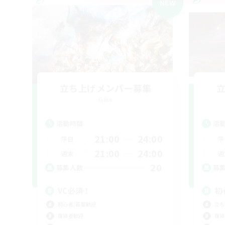
NEW
立ち上げメンバー募集
Gaia
活動時間
活
21:00
24:00
平日
平
21:00
24:00
週末
週
20
募集人数
募
VC必須！
初
初心者/若葉歓迎
立ち
復帰者歓迎
復帰