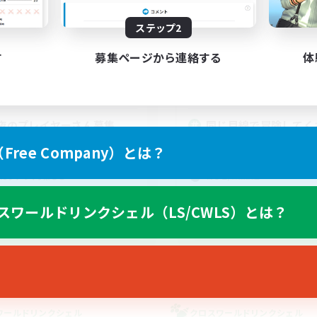
動時間
活動時間
ステップ2
0:00
3:00
18:00
日
平日
0:00
3:00
10:00
末
週末
す
募集ページから連絡する
体
25
クティブメンバー数
アクティブメンバー数
5
集人数
募集人数
夜のプレイヤーさん募集
同じ目線で冒険してく
を募集中です！
者/若葉歓迎
ree Company）とは？
まったりゆっくり楽しむ
でも楽しむ
初心者/若葉歓迎
たりゆっくり楽しむ
復帰者歓迎
者歓迎
スワールドリンクシェル（LS/CWLS）とは？
体験歓迎
JA
募集期間: 2026/09/06 まで
募集期間: 20
ワールドリンクシェル
クロスワールドリンクシェル