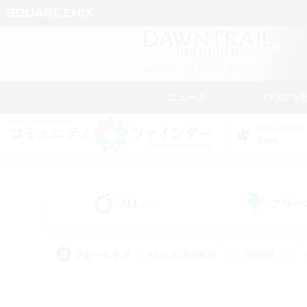
ニュース
FFXIVを
DATA CENTER
Gaia
ALL
フリー
(86)
アピールタグ
#初心者/若葉歓迎
#絶挑戦
#学生中心
#なんでも楽しむ
#モブハント
#
#演奏
#ミラプリ（ミラ