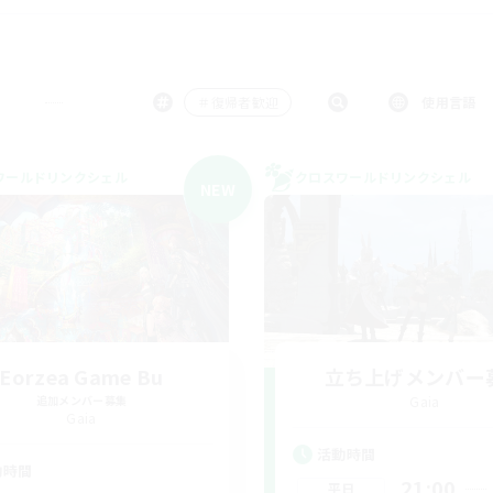
＃復帰者歓迎
使用言語
ワールドリンクシェル
クロスワールドリンクシェル
NEW
Eorzea Game Bu
立ち上げメンバー
追加メンバー募集
Gaia
Gaia
活動時間
動時間
21:00
平日