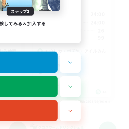
活動時間
ステップ3
1:00
19:00
24:00
平日
1:00
20:00
24:00
週末
験してみる＆加入する
10
26
アクティブメンバー数
10
99
募集人数
れる仲間
エウレカ・ボズヤ・アイルみん
なで遊びましょー！
初心者/若葉歓迎
復帰者歓迎
レベリング
クリア目指して頑張る
JA
JA
26/09/06 まで
募集期間: 2026/09/06 まで
クロスワールドリンクシェル