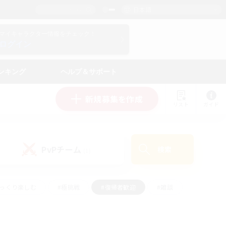
日本語
マイキャラクター情報をチェック！
ログイン
ンキング
ヘルプ＆サポート
新規募集を作成
リスト
ガイド
PvPチーム
検索
(1)
ゆっくり楽しむ
#極挑戦
#復帰者歓迎
#雑談
#ハウジング
#トレジャーハント
#レベリング
#プレイヤー主催イベント