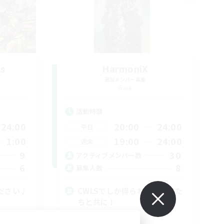
us
HarmoniX
追加メンバー募集
Gaia
活動時間
24:00
20:00
24:00
平日
1:00
19:00
24:00
週末
9
30
アクティブメンバー数
6
8
募集人数
ださい♪
CWLSでしか得られない仲間た
ちと共に！
なんでも楽しむ