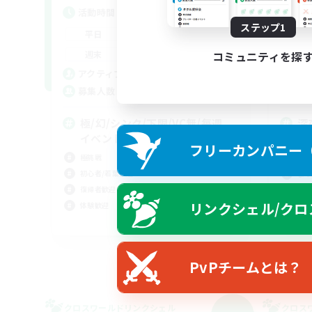
活動時間
活
ステップ1
21:00
24:00
平日
平
21:00
24:00
週末
週
コミュニティを探
15
アクティブメンバー数
ア
20
募集人数
募
極/幻/シンク/下限/VC無/毎週
深
イベント
初心
フリーカンパニー（F
極挑戦
なん
初心者/若葉歓迎
まっ
復帰者歓迎
復帰
リンクシェル/クロ
体験歓迎
JA
募集期間: 2026/09/06 まで
PvPチームとは？
クロスワールドリンクシェル
クロス