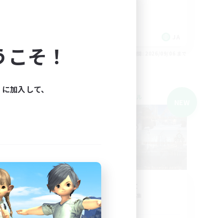
初心者/若葉歓迎
復帰者歓迎
スクリーンショット撮影
JA
JA
うこそ！
26/09/06 まで
募集期間: 2026/09/06 まで
ィに加入して、
クロスワールドリンクシェル
NEW
NEW
ABA-
Delight
追加メンバー募集
Gaia