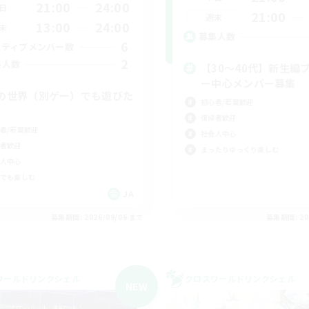
21:00
24:00
日
21:00
週末
13:00
24:00
末
募集人数
6
クティブメンバー数
2
集人数
【30〜40代】新生編
ー中心メンバー募集
の世界（別ゲー）でも遊びた
初心者/若葉歓迎
復帰者歓迎
者/若葉歓迎
社会人中心
者歓迎
まったりゆっくり楽しむ
人中心
でも楽しむ
JA
募集期間: 2026/09/06 まで
募集期間: 20
ワールドリンクシェル
クロスワールドリンクシェル
NEW