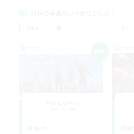
57件の募集が見つかりました！
指定なし
平日
週末
クロスワールドリンクシェル
クロス
NEW
Hang Loose
追加メンバー募集
Gaia
活動時間
活