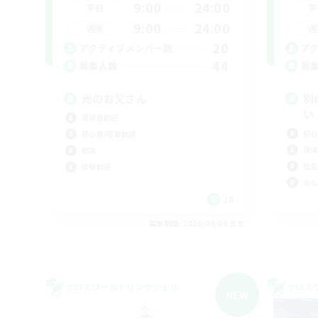
9:00
24:00
平日
平
9:00
24:00
週末
週
20
アクティブメンバー数
ア
44
募集人数
募
光のお父さん
別
い
復帰者歓迎
初心
初心者/若葉歓迎
復帰
雑談
社会
体験歓迎
なん
JA
募集期間: 2026/09/06 まで
クロスワールドリンクシェル
クロス
NEW