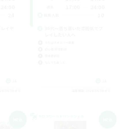
24:00
17:00
24:00
週末
24
10
募集人数
プレイヤ
30代～落ち着いた雰囲気でプ
レイしたい人へ
立ち上げメンバー募集
初心者/若葉歓迎
復帰者歓迎
なんでも楽しむ
JA
JA
26/09/06 まで
募集期間: 2026/09/06 まで
クロスワールドリンクシェル
NEW
NEW