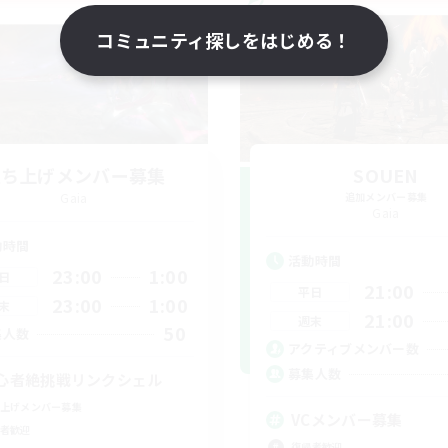
コミュニティ探しをはじめる！
立ち上げメンバー募集
SOUEN
Gaia
追加メンバー募集
Gaia
動時間
活動時間
23:00
1:00
日
21:00
平日
23:00
1:00
末
21:00
週末
50
集人数
アクティブメンバー数
募集人数
心者絶挑戦リンクシェル
上げメンバー募集
VCメンバー募集
者歓迎
復帰者歓迎