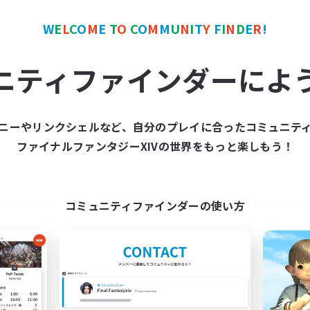
なんでも楽しむ
者歓迎
体験歓迎
W
E
L
C
O
M
E
T
O
C
O
M
M
U
N
I
T
Y
F
I
N
D
E
R
!
JA
ニティファインダーによ
募集期間: 2026/09/06 まで
募集期間: 20
ニーやリンクシェルなど、自分のプレイに合ったコミュニテ
ワールドリンクシェル
クロスワールドリンクシェル
ファイナルファンタジーXIVの世界をもっと楽しもう！
NEW
コミュニティファインダーの使い方
idnight beginners
YUKAPERO!-WAK
追加メンバー募集
追加メンバー募集
Gaia
Gaia