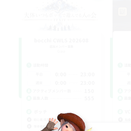
bocchi CWLS 202608
追加メンバー募集
Gaia
活動時間
活
0:00
23:00
平日
平
0:00
23:00
週末
週
150
アクティブメンバー数
ア
555
募集人数
募
ボッチ
V
初心者/若葉歓迎
社会
復帰者歓迎
まっ