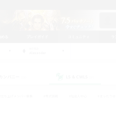
始める
プレイガイド
コミュニティ
ラ
WORLD
Alexander
カンパニー
LS & CWLS
(28)
(57)
#立ち上げメンバー募集
#零式挑戦
#社会人中心
#まったり
体験歓迎
#クラフター中心
#ロールプレイ
#ギャザラー中心
ージュプリズム）
#スクリーンショット撮影
#クリア目指して頑張る