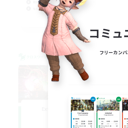
雑談
雑談
なんでも楽しむ
復帰
JA
コミュ
募集期間: 2026/09/06 まで
フリーカンパ
クロスワールドリンクシェル
クロス
NEW
Extreme Enjoy
M
追加メンバー募集
Gaia