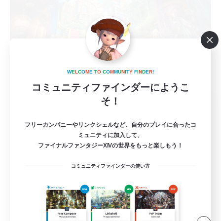
W
E
L
C
O
M
E
T
O
C
O
M
M
U
N
I
T
Y
F
I
N
D
E
R
!
コミュニティファインダーにようこ
そ！
Eorzea Game Bu
追加メンバー募集
Gaia
フリーカンパニーやリンクシェルなど、自分のプレイに合ったコ
ミュニティに加入して、
4
募集人数
ファイナルファンタジーXIVの世界をもっと楽しもう！
コミュニティファインダーの使い方
別の世界（別ゲー）でも遊びたい
初心者/若葉歓迎
復帰者歓迎