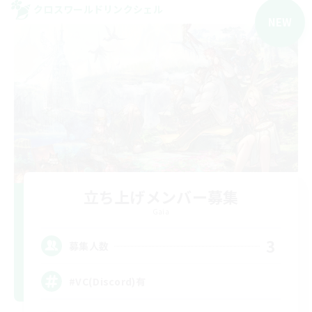
クロスワールドリンクシェル
NEW
立ち上げメンバー募集
Gaia
3
募集人数
#VC(Discord)有