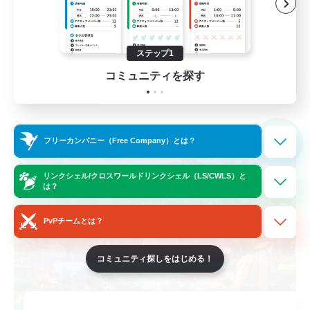
社会人中心
なんでも楽しむ
ステップ1
JA
コミュニティを探す
詳細を見る
募集期間: 2026/09/04 まで
クロスワールドリンクシェル
NEW
フリーカンパニー（Free Company）とは？
リンクシェル/クロスワールドリンクシェル（LS/CWLS）と
は？
PvPチームとは？
コミュニティ探しをはじめる！