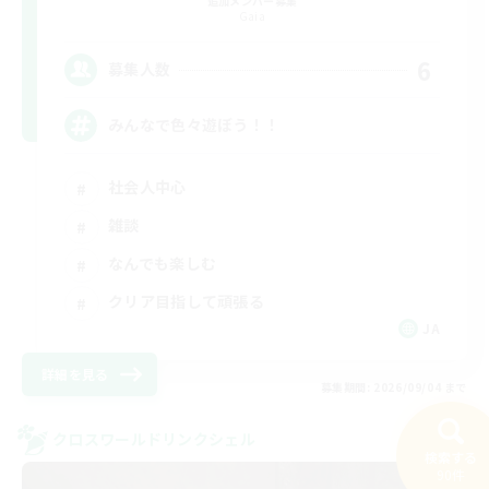
追加メンバー募集
Gaia
6
募集人数
みんなで色々遊ぼう！！
社会人中心
雑談
なんでも楽しむ
クリア目指して頑張る
JA
詳細を見る
募集期間: 2026/09/04 まで
クロスワールドリンクシェル
検索する
NEW
90件