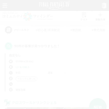
リスト
募集作成
#初心者/若葉歓迎
#絶挑戦
#零式挑戦
アピールタグ
90件の募集が見つかりました！
指定なし
Ultima (Gaia)
LS & CWLS
平日
週末
＃なんでも楽しむ
使用言語
クロスワールドリンクシェル
NEW