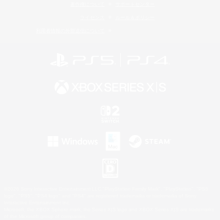
著作権について
サポートセンター
ライセンス
ルール＆ポリシー
利用者情報の外部送信について
©2026 Sony Interactive Entertainment LLC."PlayStation Family Mark", "PlayStation", "PS5
logo", "PS5", "PS4 logo" and "PS4" are registered trademarks or trademarks of Sony
Interactive Entertainment Inc.
Microsoft, the XBOX Sphere mark, the Series X|S logo and XBOX Series X|S are trademarks
of the Microsoft group of companies.