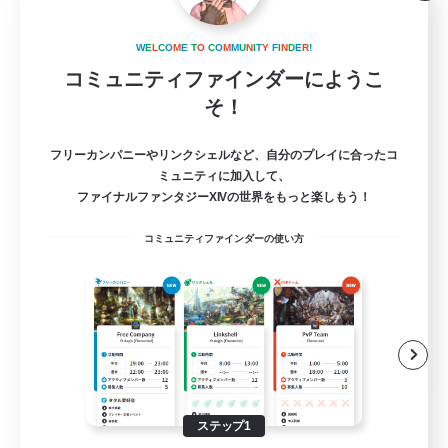
立ち上げメンバー募集
W
E
L
C
O
M
E
T
O
C
O
M
M
U
N
I
T
Y
F
I
N
D
E
R
!
Gaia
コミュニティファインダーにようこ
3
そ！
募集人数
フリーカンパニーやリンクシェルなど、自分のプレイに合ったコ
ザリガニ納品
ミュニティに加入して、
ファイナルファンタジーXIVの世界をもっと楽しもう！
ロールプレイ
コミュニティファインダーの使い方
初心者/若葉歓迎
ギャザラー中心
まったりゆっくり楽しむ
JA
詳細を見る
募集期間: 2026/08/10 まで
ステップ1