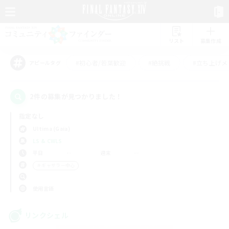
リスト
募集作成
#初心者/若葉歓迎
#絶挑戦
#立ち上げメ
アピールタグ
2件の募集が見つかりました！
指定なし
Ultima (Gaia)
LS & CWLS
平日
週末
＃ギャザラー中心
使用言語
リンクシェル