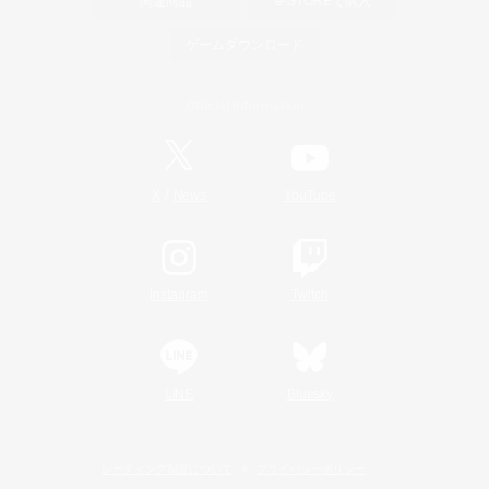
関連商品
e-STOREで購入
ゲームダウンロード
Official Information
/
X
News
YouTube
Instagram
Twitch
LINE
Bluesky
レーティング制度について
プライバシーポリシー