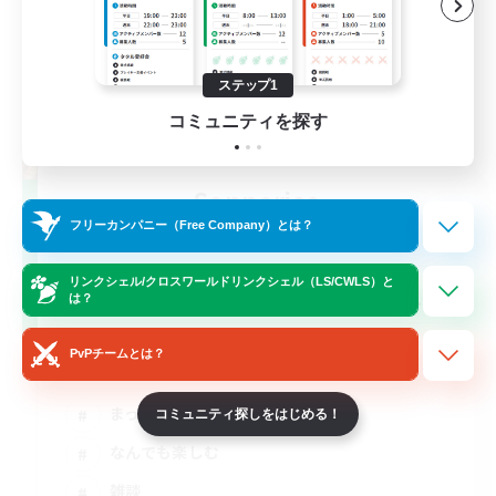
ステップ1
コミュニティを探す
Sonneries
追加メンバー募集
フリーカンパニー（Free Company）とは？
Gaia
リンクシェル/クロスワールドリンクシェル（LS/CWLS）と
10
募集人数
は？
VCメイン
PvPチームとは？
まったりゆっくり楽しむ
コミュニティ探しをはじめる！
なんでも楽しむ
雑談