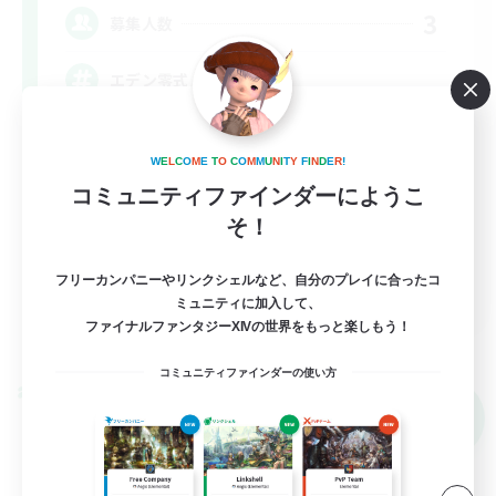
3
募集人数
エデン零式
立ち上げメンバー募集
W
E
L
C
O
M
E
T
O
C
O
M
M
U
N
I
T
Y
F
I
N
D
E
R
!
零式挑戦
コミュニティファインダーにようこ
クリア目指して頑張る
そ！
初心者/若葉歓迎
フリーカンパニーやリンクシェルなど、自分のプレイに合ったコ
JA
ミュニティに加入して、
ファイナルファンタジーXIVの世界をもっと楽しもう！
詳細を見る
募集期間: 2026/09/07 まで
コミュニティファインダーの使い方
クロスワールドリンクシェル
NEW