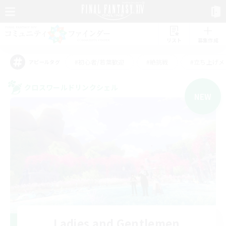
リスト
募集作成
#初心者/若葉歓迎
#絶挑戦
#立ち上げメ
アピールタグ
クロスワールドリンクシェル
NEW
Ladies and Gentlemen