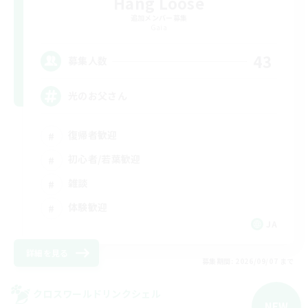
Hang Loose
追加メンバー募集
Gaia
43
募集人数
光のお父さん
復帰者歓迎
初心者/若葉歓迎
雑談
体験歓迎
JA
詳細を見る
募集期間: 2026/09/07 まで
クロスワールドリンクシェル
NEW