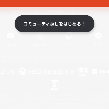
関連商品
e-STOREで購入
ゲームダウンロード
コミュニティ探しをはじめる！
Official Information
YouTube
Instagram
Twitch
LINE
著作権について
プライバシーポリシー
サポートセンター
ライセンス
ルール＆ポリシー
 Family Mark", "PlayStation", "PS5 logo", "PS5", "PS4 logo" and "PS4" are registered trademark
XBOX Sphere mark, the Series X|S logo and XBOX Series X|S are trademarks of the Microsoft gro
Nintendo Switch is a trademark of Nintendo.
ither a registered trademark or trademark of Microsoft Corporation in the United States and/or oth