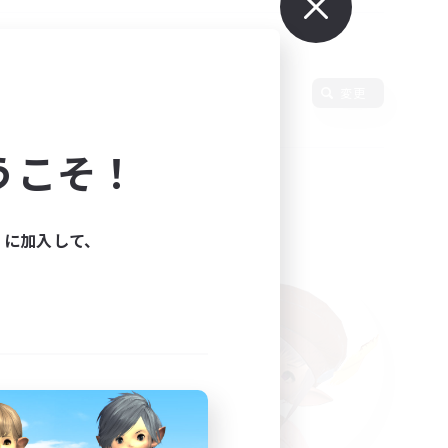
言語
変更
うこそ！
ィに加入して、
た。