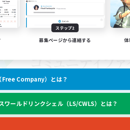
ステップ2
す
募集ページから連絡する
体
ree Company）とは？
スワールドリンクシェル（LS/CWLS）とは？
スマートフォン版へ