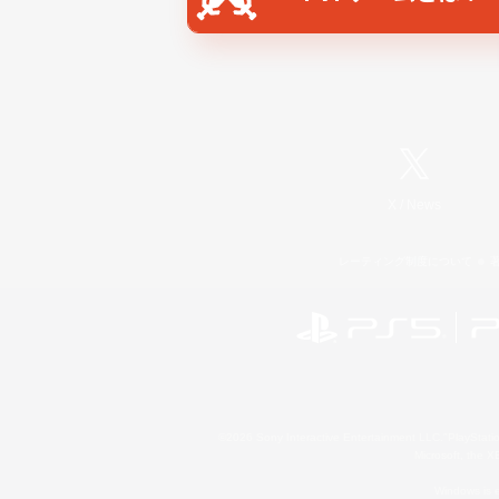
X
/
News
レーティング制度について
©2026 Sony Interactive Entertainment LLC."PlayStation
Microsoft, the 
Windows is e