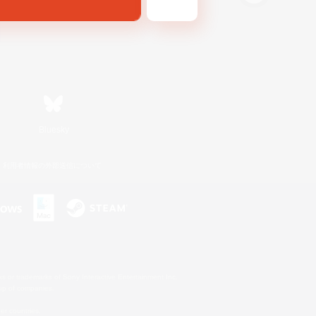
Bluesky
利用者情報の外部送信について
s or trademarks of Sony Interactive Entertainment Inc.
up of companies.
er countries.