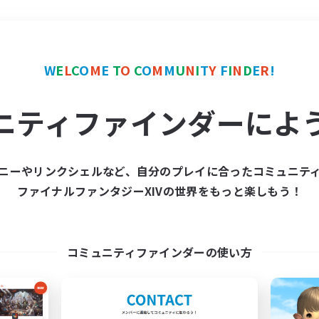
＃トレジャーハント
使用
W
E
L
C
O
M
E
T
O
C
O
M
M
U
N
I
T
Y
F
I
N
D
E
R
!
ニティファインダーによ
ニーやリンクシェルなど、自分のプレイに合ったコミュニテ
ファイナルファンタジーXIVの世界をもっと楽しもう！
募集数 0件
集が見つかりませんでし
コミュニティファインダーの使い方
条件を変えて検索してみるでっす！