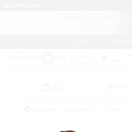
ニュース
FFXIVを
DATA CENTER
Gaia
ALL
フリー
(2)
アピールタグ
#初心者/若葉歓迎
#絶挑戦
#学生中心
#なんでも楽しむ
#モブハント
#
#演奏
#ミラプリ（ミラ