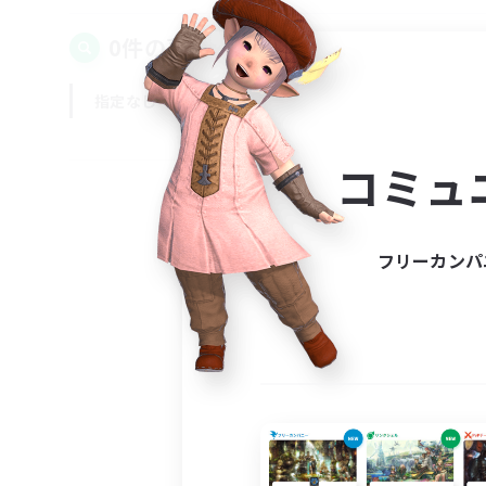
0件の募集が見つかりました！
指定なし
平日
週末
コミュ
フリーカンパ
募