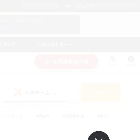
日本語
マイキャラクター情報をチェック！
ログイン
ンキング
ヘルプ＆サポート
新規募集を作成
リスト
ガイド
PvPチーム
検索
(0)
ゆっくり楽しむ
#極挑戦
#復帰者歓迎
#雑談
#ハウジング
#トレジャーハント
#レベリング
#プレイヤー主催イベント