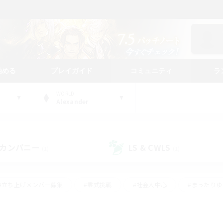
始める
プレイガイド
コミュニティ
ラ
WORLD
Alexander
カンパニー
LS & CWLS
(1)
(1)
#立ち上げメンバー募集
#零式挑戦
#社会人中心
#まったり
体験歓迎
#クラフター中心
#ロールプレイ
#ギャザラー中心
ージュプリズム）
#スクリーンショット撮影
#クリア目指して頑張る