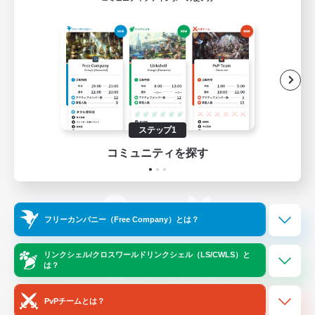
ゲームダウンロード
Official Information
/
X
News
YouTube
ステップ1
コミュニティを探す
Instagram
Twitch
フリーカンパニー（Free Company）とは？
LINE
Bluesky
リンクシェル/クロスワールドリンクシェル（LS/CWLS）と
は？
レーティング制度について
プライバシーポリシー
著作権について
サポートセンター
PvPチームとは？