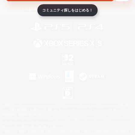
ライセンス
ルール＆ポリシー
利用者情報の外部送信について
コミュニティ探しをはじめる！
©2026 Sony Interactive Entertainment LLC."PlayStation Family Mark", "PlayStation", "PS5
logo", "PS5", "PS4 logo" and "PS4" are registered trademarks or trademarks of Sony
Interactive Entertainment Inc.
Microsoft, the XBOX Sphere mark, the Series X|S logo and XBOX Series X|S are trademarks
of the Microsoft group of companies.
Nintendo Switch is a trademark of Nintendo.
Windows is either a registered trademark or trademark of Microsoft Corporation in the United