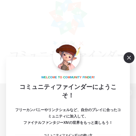
W
E
L
C
O
M
E
T
O
C
O
M
M
U
N
I
T
Y
F
I
N
D
E
R
!
コミュニティファインダーにようこ
そ！
パソコン版へ
フリーカンパニーやリンクシェルなど、自分のプレイに合ったコ
ミュニティに加入して、
ファイナルファンタジーXIVの世界をもっと楽しもう！
関連商品
e-STOREで購入
コミュニティファインダーの使い方