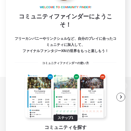
W
E
L
C
O
M
E
T
O
C
O
M
M
U
N
I
T
Y
F
I
N
D
E
R
!
コミュニティファインダーにようこ
そ！
フリーカンパニーやリンクシェルなど、自分のプレイに合ったコ
ミュニティに加入して、
ファイナルファンタジーXIVの世界をもっと楽しもう！
コミュニティファインダーの使い方
パソコン版へ
関連商品
e-STOREで購入
ステップ1
コミュニティを探す
ゲームダウンロード