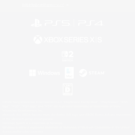
利用者情報の外部送信について
©2026 Sony Interactive Entertainment LLC."PlayStation Family Mark", "PlayStation", "PS5
logo", "PS5", "PS4 logo" and "PS4" are registered trademarks or trademarks of Sony
Interactive Entertainment Inc.
Microsoft, the XBOX Sphere mark, the Series X|S logo and XBOX Series X|S are trademarks
of the Microsoft group of companies.
Nintendo Switch is a trademark of Nintendo.
Windows is either a registered trademark or trademark of Microsoft Corporation in the United
States and/or other countries.