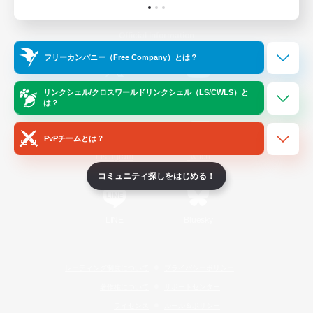
Official Information
フリーカンパニー（Free Company）とは？
/
X
News
YouTube
リンクシェル/クロスワールドリンクシェル（LS/CWLS）と
は？
PvPチームとは？
Instagram
Twitch
コミュニティ探しをはじめる！
LINE
Bluesky
レーティング制度について
プライバシーポリシー
著作権について
サポートセンター
ライセンス
ルール＆ポリシー