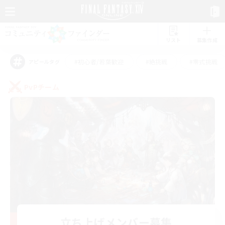
リスト
募集作成
#初心者/若葉歓迎
#絶挑戦
#零式挑戦
アピールタグ
PvPチーム
立ち上げメンバー募集