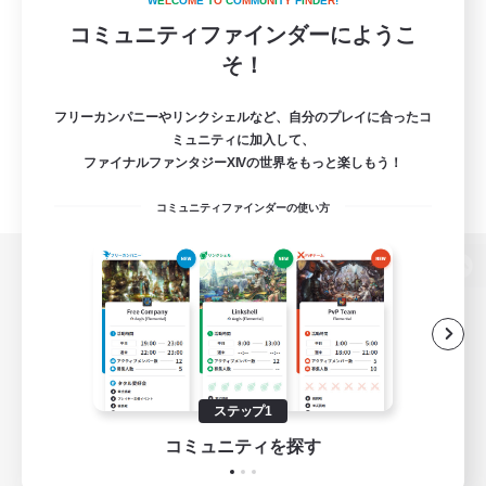
W
E
L
C
O
M
E
T
O
C
O
M
M
U
N
I
T
Y
F
I
N
D
E
R
!
コミュニティファインダーにようこ
そ！
フリーカンパニーやリンクシェルなど、自分のプレイに合ったコ
ミュニティに加入して、
ファイナルファンタジーXIVの世界をもっと楽しもう！
コミュニティファインダーの使い方
パソコン版へ
関連商品
e-STOREで購入
ステップ1
ゲームダウンロード
コミュニティを探す