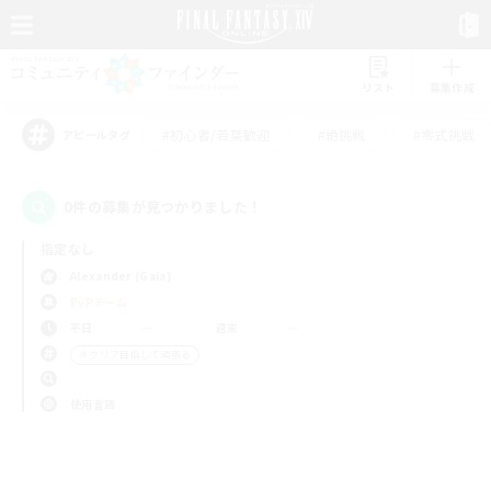
リスト
募集作成
#初心者/若葉歓迎
#絶挑戦
#零式挑戦
アピールタグ
0件の募集が見つかりました！
指定なし
Alexander (Gaia)
PvPチーム
平日
週末
＃クリア目指して頑張る
使用言語