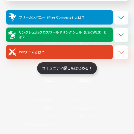
Official Information
フリーカンパニー（Free Company）とは？
/
X
News
YouTube
リンクシェル/クロスワールドリンクシェル（LS/CWLS）と
は？
PvPチームとは？
Instagram
Twitch
コミュニティ探しをはじめる！
LINE
Bluesky
レーティング制度について
プライバシーポリシー
著作権について
サポートセンター
ライセンス
ルール＆ポリシー
利用者情報の外部送信について