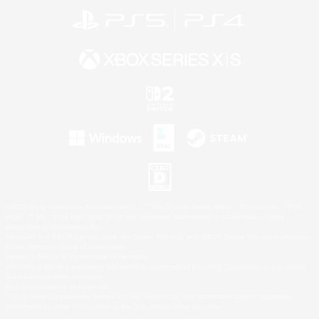
©2026 Sony Interactive Entertainment LLC."PlayStation Family Mark", "PlayStation", "PS5
logo", "PS5", "PS4 logo" and "PS4" are registered trademarks or trademarks of Sony
Interactive Entertainment Inc.
Microsoft, the XBOX Sphere mark, the Series X|S logo and XBOX Series X|S are trademarks
of the Microsoft group of companies.
Nintendo Switch is a trademark of Nintendo.
Windows is either a registered trademark or trademark of Microsoft Corporation in the United
States and/or other countries.
Mac is a trademark of Apple Inc.
©2026 Valve Corporation. Steam and the Steam logo are trademarks and/or registered
trademarks of Valve Corporation in the U.S. and/or other countries.