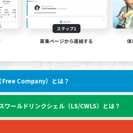
ステップ2
す
募集ページから連絡する
体
ree Company）とは？
スワールドリンクシェル（LS/CWLS）とは？
スマートフォン版へ