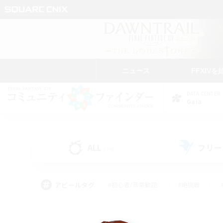
ニュース
FFXIVを
DATA CENTER
Gaia
ALL
フリー
(14)
アピールタグ
#初心者/若葉歓迎
#絶挑戦
#雑談
#なんでも楽しむ
#学生中心
#
#スクリーンショット撮影
#ト