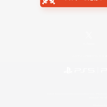
X
/
News
レーティング制度について
©2026 Sony Interactive Entertainment LLC."PlayStation
Microsoft, the 
Windows is e