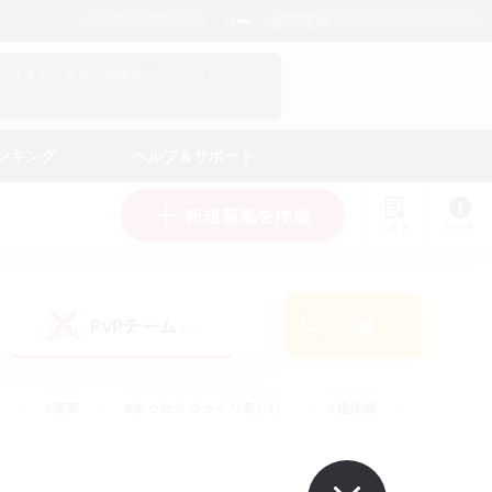
日本語
マイキャラクター情報をチェック！
ログイン
ンキング
ヘルプ＆サポート
新規募集を作成
リスト
ガイド
PvPチーム
検索
(0)
#演奏
#まったりゆっくり楽しむ
#極挑戦
#ハウジング
#レベリング
#クラフター中心
ズム）
#プレイヤー主催イベント