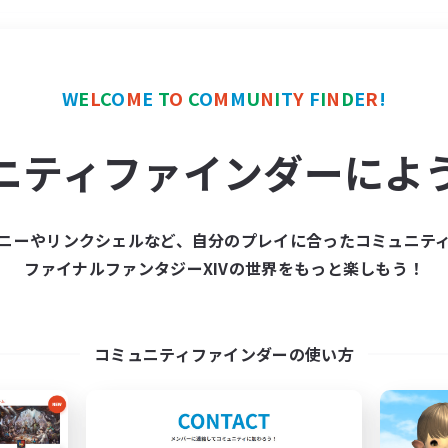
＃プレイヤー主催イベント
W
E
L
C
O
M
E
T
O
C
O
M
M
U
N
I
T
Y
F
I
N
D
E
R
!
ニティファインダーによ
ニーやリンクシェルなど、自分のプレイに合ったコミュニテ
ファイナルファンタジーXIVの世界をもっと楽しもう！
募集数 0件
集が見つかりませんでし
コミュニティファインダーの使い方
条件を変えて検索してみるでっす！