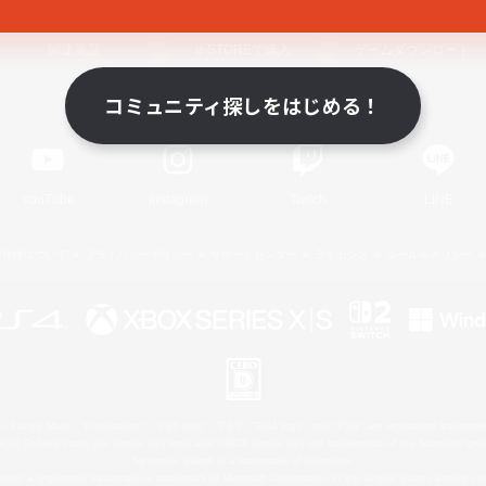
関連商品
e-STOREで購入
ゲームダウンロード
コミュニティ探しをはじめる！
Official Information
YouTube
Instagram
Twitch
LINE
著作権について
プライバシーポリシー
サポートセンター
ライセンス
ルール＆ポリシー
 Family Mark", "PlayStation", "PS5 logo", "PS5", "PS4 logo" and "PS4" are registered trademark
XBOX Sphere mark, the Series X|S logo and XBOX Series X|S are trademarks of the Microsoft gro
Nintendo Switch is a trademark of Nintendo.
ither a registered trademark or trademark of Microsoft Corporation in the United States and/or oth