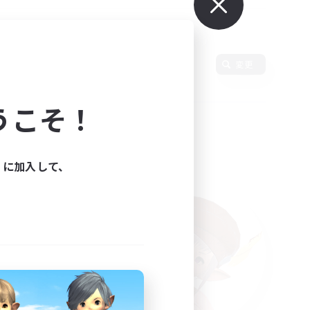
使用言語
変更
うこそ！
ィに加入して、
た。