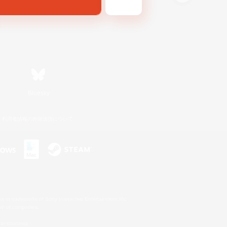
Bluesky
利用者情報の外部送信について
s or trademarks of Sony Interactive Entertainment Inc.
up of companies.
er countries.