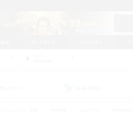
始める
プレイガイド
コミュニティ
ラ
WORLD
Alexander
カンパニー
LS & CWLS
(0)
(14)
#立ち上げメンバー募集
#零式挑戦
#社会人中心
#復帰者歓迎
ギャザラー中心
#モブハント
#ロールプレイ
#体験歓迎
レジャーハント
#クリア目指して頑張る
#ミラプリ（ミラージュプリ