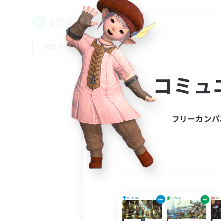
0件の募集が見つかりました！
指定なし
平日
週末
コミュ
フリーカンパ
募