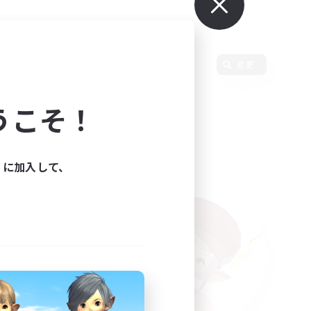
変更
うこそ！
ィに加入して、
た。