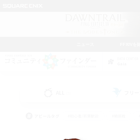
ニュース
FFXIVを
DATA CENTER
Gaia
ALL
フリー
(7)
アピールタグ
#初心者/若葉歓迎
#絶挑戦
#学生中心
#なんでも楽しむ
#モブハント
#
#演奏
#ミラプリ（ミラ