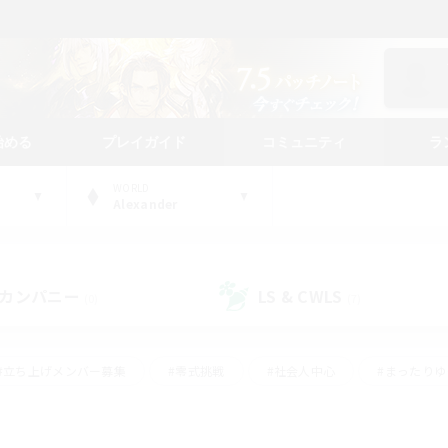
始める
プレイガイド
コミュニティ
ラ
WORLD
Alexander
カンパニー
LS & CWLS
(0)
(7)
#立ち上げメンバー募集
#零式挑戦
#社会人中心
#まったり
体験歓迎
#クラフター中心
#ロールプレイ
#ギャザラー中心
ージュプリズム）
#スクリーンショット撮影
#クリア目指して頑張る