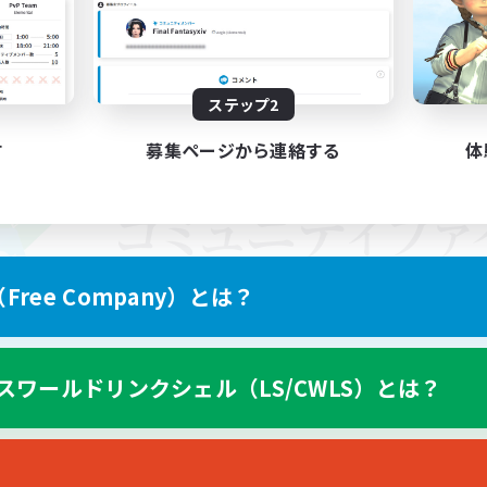
ステップ2
す
募集ページから連絡する
体
ree Company）とは？
スワールドリンクシェル（LS/CWLS）とは？
スマートフォン版へ