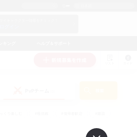
日本語
マイキャラクター情報をチェック！
ログイン
ンキング
ヘルプ＆サポート
新規募集を作成
リスト
ガイド
PvPチーム
検索
(0)
ゆっくり楽しむ
#極挑戦
#復帰者歓迎
#雑談
#ハウジング
#トレジャーハント
#レベリング
#プレイヤー主催イベント