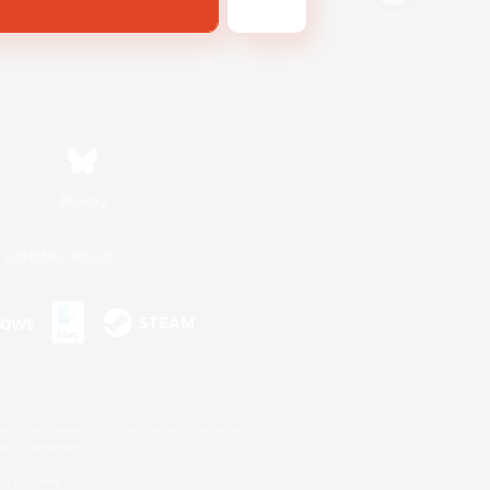
Bluesky
利用者情報の外部送信について
s or trademarks of Sony Interactive Entertainment Inc.
up of companies.
er countries.