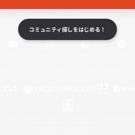
関連商品
e-STOREで購入
ゲームダウンロード
コミュニティ探しをはじめる！
Official Information
YouTube
Instagram
Twitch
LINE
著作権について
プライバシーポリシー
サポートセンター
ライセンス
ルール＆ポリシー
 Family Mark", "PlayStation", "PS5 logo", "PS5", "PS4 logo" and "PS4" are registered trademark
XBOX Sphere mark, the Series X|S logo and XBOX Series X|S are trademarks of the Microsoft gro
Nintendo Switch is a trademark of Nintendo.
ither a registered trademark or trademark of Microsoft Corporation in the United States and/or oth