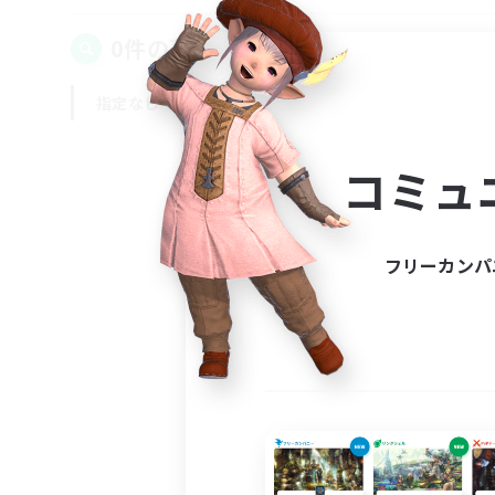
0件の募集が見つかりました！
指定なし
平日
週末
コミュ
フリーカンパ
募