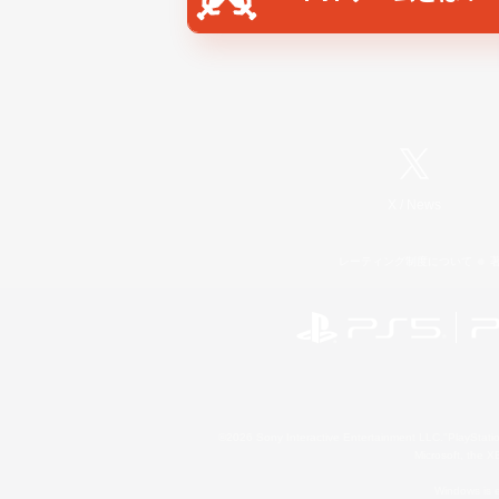
X
/
News
レーティング制度について
©2026 Sony Interactive Entertainment LLC."PlayStation
Microsoft, the 
Windows is e