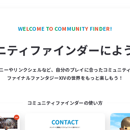
＃レベリング
使用言語
W
E
L
C
O
M
E
T
O
C
O
M
M
U
N
I
T
Y
F
I
N
D
E
R
!
ニティファインダーによ
ニーやリンクシェルなど、自分のプレイに合ったコミュニテ
ファイナルファンタジーXIVの世界をもっと楽しもう！
募集数 0件
集が見つかりませんでし
コミュニティファインダーの使い方
条件を変えて検索してみるでっす！