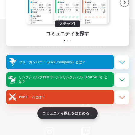
ステップ1
パソコン版へ
コミュニティを探す
関連商品
e-STOREで購入
フリーカンパニー（Free Company）とは？
ゲームダウンロード
リンクシェル/クロスワールドリンクシェル（LS/CWLS）と
は？
Official Information
PvPチームとは？
コミュニティ探しをはじめる！
/
X
News
YouTube