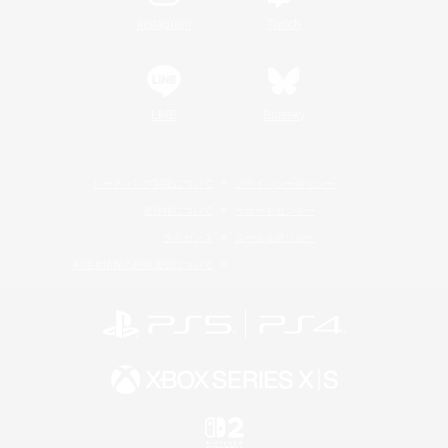
Instagram
Twitch
LINE
Bluesky
レーティング制度について
プライバシーポリシー
著作権について
サポートセンター
ライセンス
ルール＆ポリシー
利用者情報の外部送信について