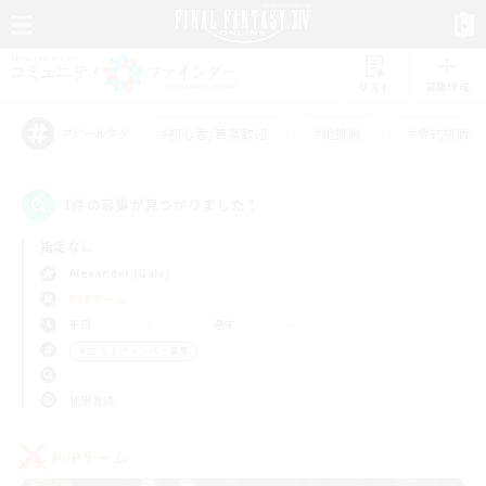
リスト
募集作成
#初心者/若葉歓迎
#絶挑戦
#零式挑戦
アピールタグ
1件の募集が見つかりました！
指定なし
Alexander (Gaia)
PvPチーム
平日
週末
＃立ち上げメンバー募集
使用言語
PvPチーム