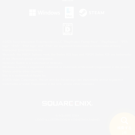
©2026 Sony Interactive Entertainment LLC."PlayStation Family Mark", "PlayStation", "PS5
logo", "PS5", "PS4 logo" and "PS4" are registered trademarks or trademarks of Sony
Interactive Entertainment Inc.
Microsoft, the XBOX Sphere mark, the Series X|S logo and XBOX Series X|S are trademarks
of the Microsoft group of companies.
Nintendo Switch is a trademark of Nintendo.
Windows is either a registered trademark or trademark of Microsoft Corporation in the United
States and/or other countries.
Mac is a trademark of Apple Inc.
©2026 Valve Corporation. Steam and the Steam logo are trademarks and/or registered
trademarks of Valve Corporation in the U.S. and/or other countries.
© SQUARE ENIX
LOGO ILLUSTRATION:© YOSHITAKA AMANO
検索する
1件