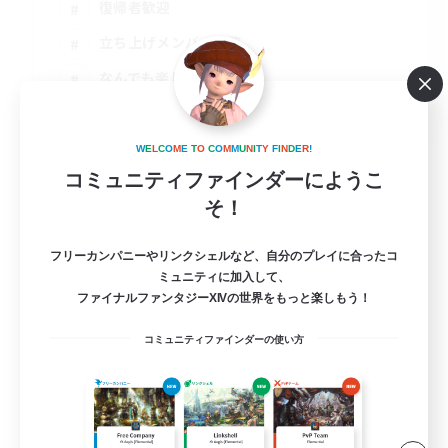
復帰者歓迎
立ち上げメンバー募集
なんでも楽しむ
JA
詳細を見る
W
E
L
C
O
M
E
T
O
C
O
M
M
U
N
I
T
Y
F
I
N
D
E
R
!
募集期間: 2026/09/02 まで
コミュニティファインダーにようこ
そ！
フリーカンパニーやリンクシェルなど、自分のプレイに合ったコ
ミュニティに加入して、
ファイナルファンタジーXIVの世界をもっと楽しもう！
コミュニティファインダーの使い方