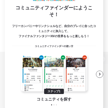
W
E
L
C
O
M
E
T
O
C
O
M
M
U
N
I
T
Y
F
I
N
D
E
R
!
コミュニティファインダーにようこ
そ！
フリーカンパニーやリンクシェルなど、自分のプレイに合ったコ
ミュニティに加入して、
ファイナルファンタジーXIVの世界をもっと楽しもう！
コミュニティファインダーの使い方
パソコン版へ
関連商品
e-STOREで購入
ステップ1
ゲームダウンロード
コミュニティを探す