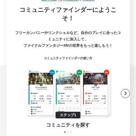
W
E
L
C
O
M
E
T
O
C
O
M
M
U
N
I
T
Y
F
I
N
D
E
R
!
コミュニティファインダーにようこ
そ！
フリーカンパニーやリンクシェルなど、自分のプレイに合ったコ
ミュニティに加入して、
ファイナルファンタジーXIVの世界をもっと楽しもう！
コミュニティファインダーの使い方
パソコン版へ
関連商品
e-STOREで購入
ステップ1
ゲームダウンロード
コミュニティを探す