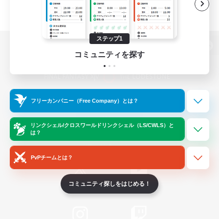
ステップ1
パソコン版へ
コミュニティを探す
関連商品
e-STOREで購入
フリーカンパニー（Free Company）とは？
ゲームダウンロード
リンクシェル/クロスワールドリンクシェル（LS/CWLS）と
は？
Official Information
PvPチームとは？
コミュニティ探しをはじめる！
/
X
News
YouTube