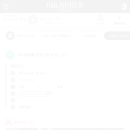
リスト
募集作成
#初心者/若葉歓迎
#絶挑戦
#立ち上げメ
アピールタグ
1件の募集が見つかりました！
指定なし
Alexander (Gaia)
PvPチーム
平日
週末
＃立ち上げメンバー募集
使用言語
PvPチーム