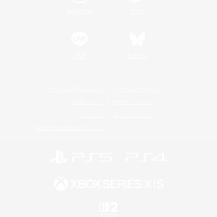
Instagram
Twitch
LINE
Bluesky
レーティング制度について
プライバシーポリシー
著作権について
サポートセンター
ライセンス
ルール＆ポリシー
利用者情報の外部送信について