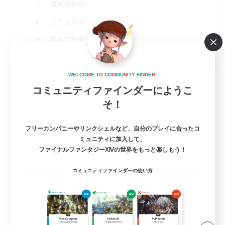
復帰者歓迎
立ち上げメンバー募集
なんでも楽しむ
JA
詳細を見る
W
E
L
C
O
M
E
T
O
C
O
M
M
U
N
I
T
Y
F
I
N
D
E
R
!
募集期間: 2026/09/02 まで
コミュニティファインダーにようこ
そ！
フリーカンパニーやリンクシェルなど、自分のプレイに合ったコ
ミュニティに加入して、
ファイナルファンタジーXIVの世界をもっと楽しもう！
コミュニティファインダーの使い方