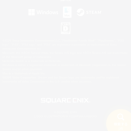
©2026 Sony Interactive Entertainment LLC."PlayStation Family Mark", "PlayStation", "PS5
logo", "PS5", "PS4 logo" and "PS4" are registered trademarks or trademarks of Sony
Interactive Entertainment Inc.
Microsoft, the XBOX Sphere mark, the Series X|S logo and XBOX Series X|S are trademarks
of the Microsoft group of companies.
Nintendo Switch is a trademark of Nintendo.
Windows is either a registered trademark or trademark of Microsoft Corporation in the United
States and/or other countries.
Mac is a trademark of Apple Inc.
©2026 Valve Corporation. Steam and the Steam logo are trademarks and/or registered
trademarks of Valve Corporation in the U.S. and/or other countries.
© SQUARE ENIX
LOGO ILLUSTRATION:© YOSHITAKA AMANO
検索する
1件