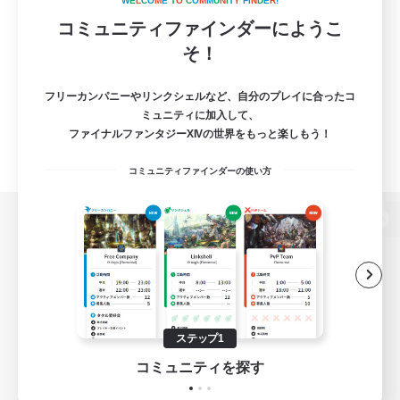
W
E
L
C
O
M
E
T
O
C
O
M
M
U
N
I
T
Y
F
I
N
D
E
R
!
コミュニティファインダーにようこ
そ！
フリーカンパニーやリンクシェルなど、自分のプレイに合ったコ
ミュニティに加入して、
ファイナルファンタジーXIVの世界をもっと楽しもう！
コミュニティファインダーの使い方
パソコン版へ
関連商品
e-STOREで購入
ステップ1
ゲームダウンロード
コミュニティを探す