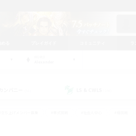
始める
プレイガイド
コミュニティ
ラ
WORLD
Alexander
カンパニー
LS & CWLS
(51)
(196)
#立ち上げメンバー募集
#零式挑戦
#社会人中心
#極挑戦
#体験歓迎
#ロールプレイ
#ギャザラー中心
#クラフター中
て頑張る
#スクリーンショット撮影
#ミラプリ（ミラージュプリズム