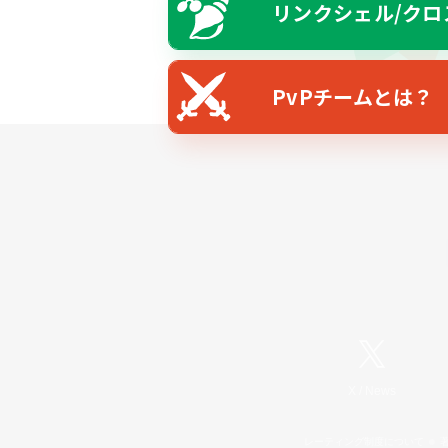
リンクシェル/クロ
PvPチームとは？
X
/
News
レーティング制度について