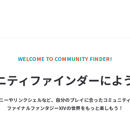
W
E
L
C
O
M
E
T
O
C
O
M
M
U
N
I
T
Y
F
I
N
D
E
R
!
ニティファインダーによ
ニーやリンクシェルなど、自分のプレイに合ったコミュニテ
ファイナルファンタジーXIVの世界をもっと楽しもう！