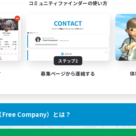
コミュニティファインダーの使い方
ステップ2
す
募集ページから連絡する
体
ree Company）とは？