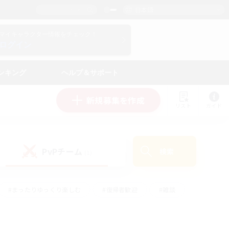
日本語
マイキャラクター情報をチェック！
ログイン
ンキング
ヘルプ＆サポート
新規募集を作成
リスト
ガイド
PvPチーム
検索
(1)
#まったりゆっくり楽しむ
#復帰者歓迎
#雑談
心
#演奏
#トレジャーハント
#ハウジング
）
#プレイヤー主催イベント