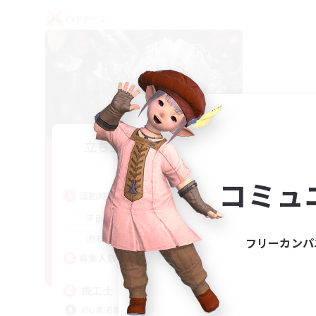
PvPチーム
立ち上げメンバー募集
Gaia
コミュ
活動時間
22:00
24:00
平日
21:00
24:00
週末
フリーカンパ
5
募集人数
機工士
初心者/若葉歓迎