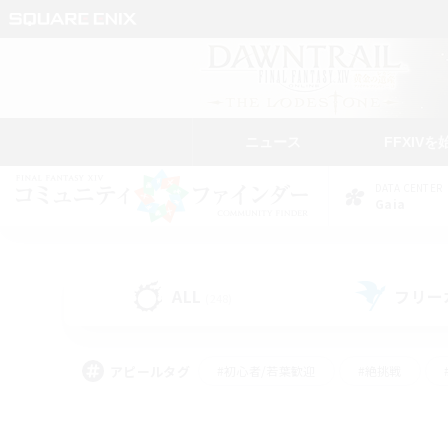
ニュース
FFXIVを
DATA CENTER
Gaia
ALL
フリー
(248)
アピールタグ
#初心者/若葉歓迎
#絶挑戦
#なんでも楽しむ
#学生中心
#モブハント
#レベリング
#クリア目指し