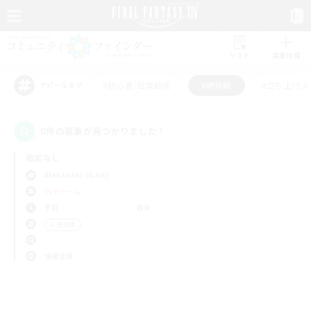
リスト
募集作成
#初心者/若葉歓迎
#絶挑戦
#立ち上げメ
アピールタグ
0件の募集が見つかりました！
指定なし
Alexander (Gaia)
PvPチーム
平日
週末
＃絶挑戦
使用言語