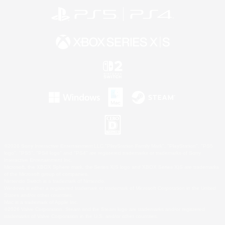
©2026 Sony Interactive Entertainment LLC."PlayStation Family Mark", "PlayStation", "PS5
logo", "PS5", "PS4 logo" and "PS4" are registered trademarks or trademarks of Sony
Interactive Entertainment Inc.
Microsoft, the XBOX Sphere mark, the Series X|S logo and XBOX Series X|S are trademarks
of the Microsoft group of companies.
Nintendo Switch is a trademark of Nintendo.
Windows is either a registered trademark or trademark of Microsoft Corporation in the United
States and/or other countries.
Mac is a trademark of Apple Inc.
©2026 Valve Corporation. Steam and the Steam logo are trademarks and/or registered
trademarks of Valve Corporation in the U.S. and/or other countries.