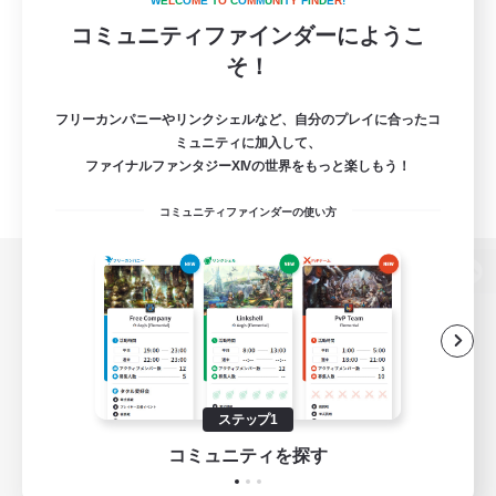
W
E
L
C
O
M
E
T
O
C
O
M
M
U
N
I
T
Y
F
I
N
D
E
R
!
コミュニティファインダーにようこ
そ！
フリーカンパニーやリンクシェルなど、自分のプレイに合ったコ
ミュニティに加入して、
ファイナルファンタジーXIVの世界をもっと楽しもう！
コミュニティファインダーの使い方
パソコン版へ
関連商品
e-STOREで購入
ステップ1
ゲームダウンロード
コミュニティを探す