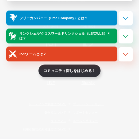
Official Information
フリーカンパニー（Free Company）とは？
/
X
News
YouTube
リンクシェル/クロスワールドリンクシェル（LS/CWLS）と
は？
PvPチームとは？
Instagram
Twitch
コミュニティ探しをはじめる！
LINE
Bluesky
レーティング制度について
プライバシーポリシー
著作権について
サポートセンター
ライセンス
ルール＆ポリシー
利用者情報の外部送信について