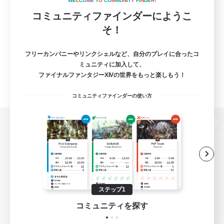
W
E
L
C
O
M
E
T
O
C
O
M
M
U
N
I
T
Y
F
I
N
D
E
R
!
コミュニティファインダーにようこ
そ！
フリーカンパニーやリンクシェルなど、自分のプレイに合ったコ
ミュニティに加入して、
ファイナルファンタジーXIVの世界をもっと楽しもう！
コミュニティファインダーの使い方
パソコン版へ
関連商品
e-STOREで購入
ステップ1
ゲームダウンロード
コミュニティを探す