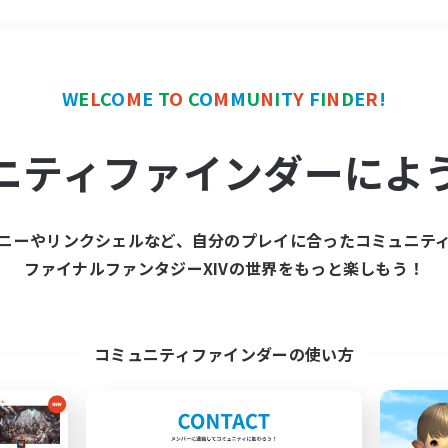
＃プレイヤー主催イベント
W
E
L
C
O
M
E
T
O
C
O
M
M
U
N
I
T
Y
F
I
N
D
E
R
!
ニティファインダーによ
ニーやリンクシェルなど、自分のプレイに合ったコミュニテ
ファイナルファンタジーXIVの世界をもっと楽しもう！
募集数 0件
集が見つかりませんでし
コミュニティファインダーの使い方
条件を変えて検索してみるでっす！