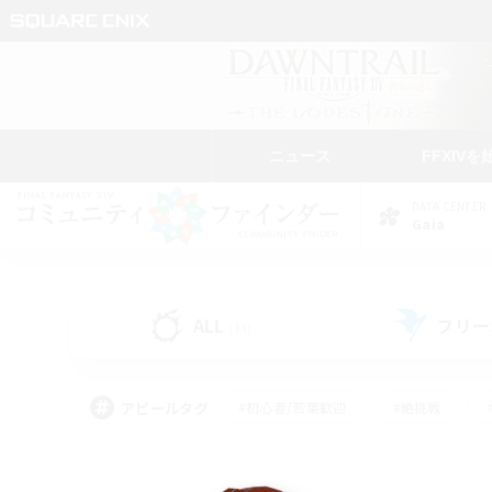
ニュース
FFXIVを
DATA CENTER
Gaia
ALL
フリー
(14)
アピールタグ
#初心者/若葉歓迎
#絶挑戦
#学生中心
#なんでも楽しむ
#モブハント
#
#演奏
#ミラプリ（ミラ