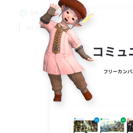
0件の募集が見つかりました！
指定なし
平日
週末
コミュ
フリーカンパ
募