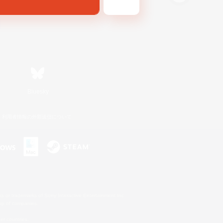
Bluesky
利用者情報の外部送信について
s or trademarks of Sony Interactive Entertainment Inc.
up of companies.
er countries.