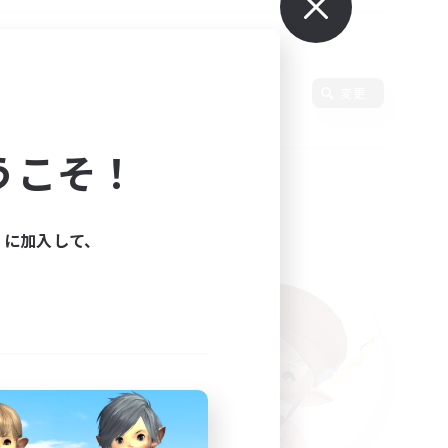
使用言語
変更
うこそ！
ィに加入して、
た。