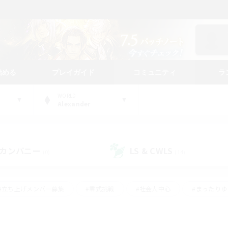
始める
プレイガイド
コミュニティ
ラ
WORLD
Alexander
カンパニー
LS & CWLS
(0)
(14)
#立ち上げメンバー募集
#零式挑戦
#社会人中心
#まったり
体験歓迎
#クラフター中心
#ロールプレイ
#ギャザラー中心
ージュプリズム）
#スクリーンショット撮影
#クリア目指して頑張る