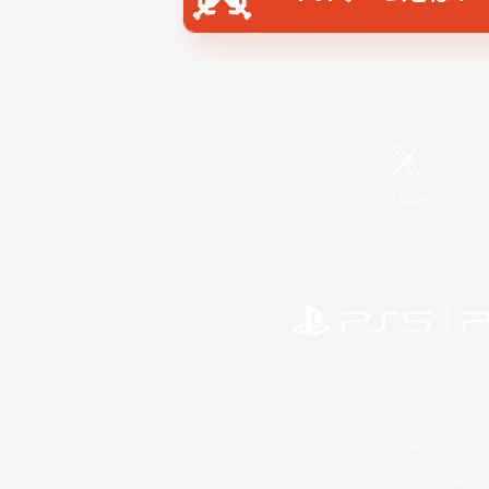
X
/
News
レーティング制度について
©2026 Sony Interactive Entertainment LLC."PlayStation
Microsoft, the 
Windows is e