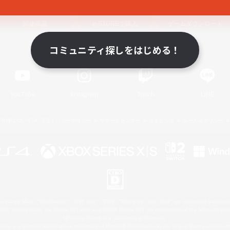
関連商品
e-STOREで購入
ゲームダウンロード
コミュニティ探しをはじめる！
Official Information
YouTube
Instagram
Twitch
LINE
著作権について
プライバシーポリシー
サポートセンター
ライセンス
ルール＆ポリシー
 Family Mark", "PlayStation", "PS5 logo", "PS5", "PS4 logo" and "PS4" are registered trademark
XBOX Sphere mark, the Series X|S logo and XBOX Series X|S are trademarks of the Microsoft gro
Nintendo Switch is a trademark of Nintendo.
ither a registered trademark or trademark of Microsoft Corporation in the United States and/or oth