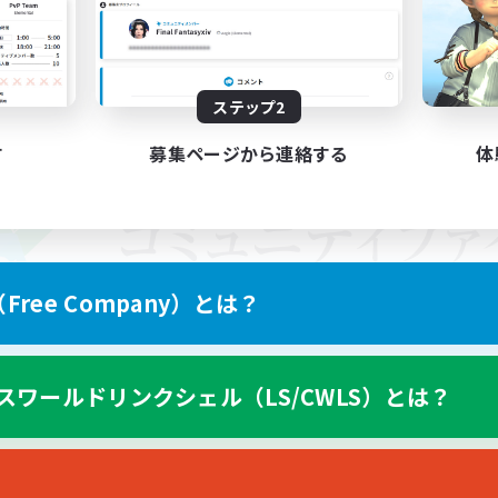
ステップ2
す
募集ページから連絡する
体
ree Company）とは？
スワールドリンクシェル（LS/CWLS）とは？
スマートフォン版へ