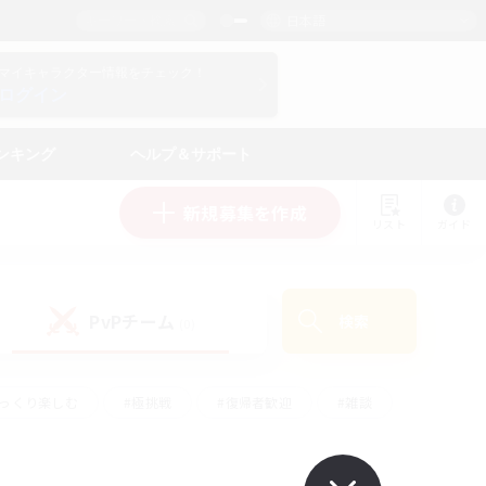
日本語
マイキャラクター情報をチェック！
ログイン
ンキング
ヘルプ＆サポート
新規募集を作成
リスト
ガイド
PvPチーム
検索
(0)
ゆっくり楽しむ
#極挑戦
#復帰者歓迎
#雑談
#ハウジング
#トレジャーハント
#レベリング
#プレイヤー主催イベント