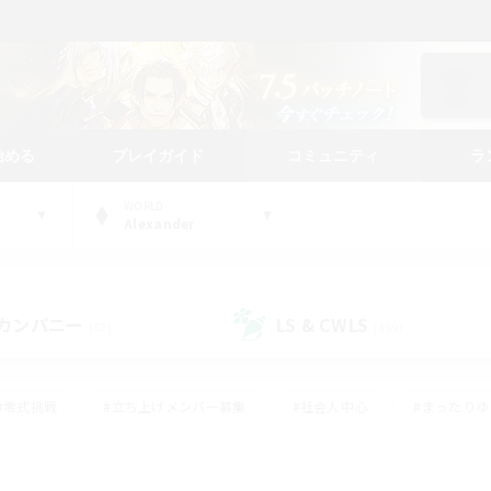
始める
プレイガイド
コミュニティ
ラ
WORLD
Alexander
カンパニー
LS & CWLS
(52)
(199)
#零式挑戦
#立ち上げメンバー募集
#社会人中心
#まったり
#体験歓迎
#クラフター中心
#ギャザラー中心
#ロー
ング
#演奏
#ミラプリ（ミラージュプリズム）
#クリア目指