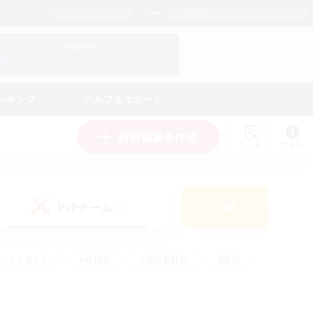
日本語
マイキャラクター情報をチェック！
ログイン
ンキング
ヘルプ＆サポート
新規募集を作成
リスト
ガイド
PvPチーム
検索
(1)
ゆっくり楽しむ
#極挑戦
#復帰者歓迎
#雑談
ルプレイ
#トレジャーハント
#レベリング
して頑張る
#プレイヤー主催イベント