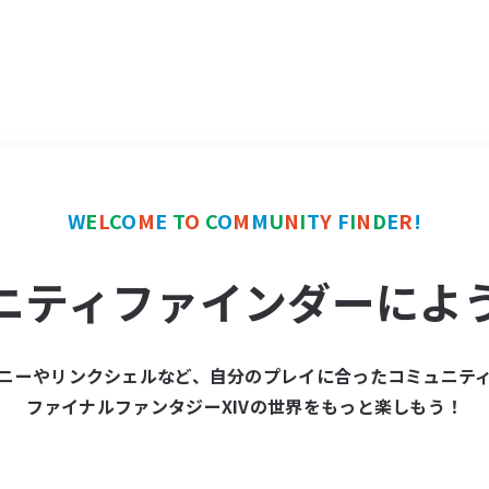
W
E
L
C
O
M
E
T
O
C
O
M
M
U
N
I
T
Y
F
I
N
D
E
R
!
ニティファインダーによ
ニーやリンクシェルなど、自分のプレイに合ったコミュニテ
ファイナルファンタジーXIVの世界をもっと楽しもう！