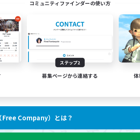
コミュニティファインダーの使い方
ステップ2
す
募集ページから連絡する
体
ree Company）とは？