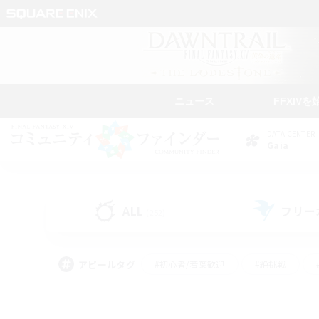
ニュース
FFXIVを
DATA CENTER
Gaia
ALL
フリー
(252)
アピールタグ
#初心者/若葉歓迎
#絶挑戦
#モブハント
#学生中心
#なんでも楽しむ
#スクリーンショット撮影
#ハウジ