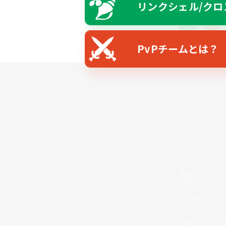
リンクシェル/クロ
PvPチームとは？
X
/
News
レーティング制度について