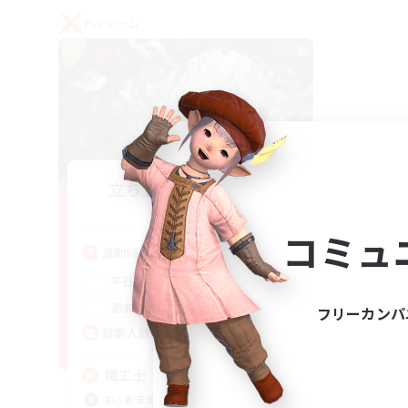
PvPチーム
立ち上げメンバー募集
Gaia
コミュ
活動時間
22:00
24:00
平日
21:00
24:00
週末
フリーカンパ
5
募集人数
機工士
初心者/若葉歓迎