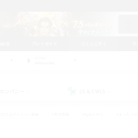
始める
プレイガイド
コミュニティ
ラ
WORLD
Alexander
カンパニー
LS & CWLS
(1)
(8)
#立ち上げメンバー募集
#零式挑戦
#社会人中心
#まったり
体験歓迎
#クラフター中心
#ロールプレイ
#ギャザラー中心
ージュプリズム）
#スクリーンショット撮影
#クリア目指して頑張る