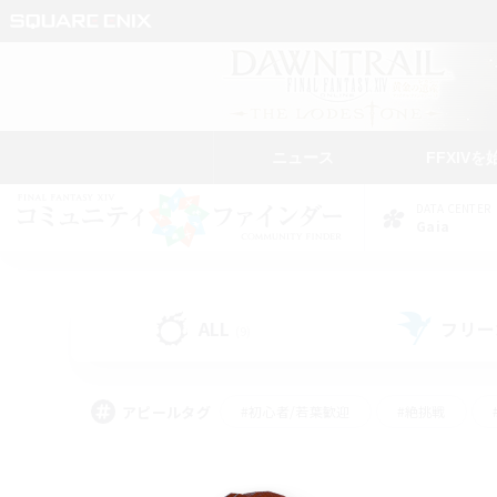
ニュース
FFXIVを
DATA CENTER
Gaia
ALL
フリー
(9)
アピールタグ
#初心者/若葉歓迎
#絶挑戦
#学生中心
#なんでも楽しむ
#モブハント
#
#演奏
#ミラプリ（ミラ