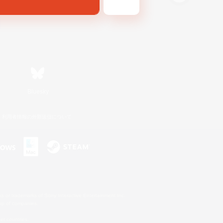
Bluesky
利用者情報の外部送信について
s or trademarks of Sony Interactive Entertainment Inc.
up of companies.
er countries.