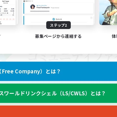
ステップ2
す
募集ページから連絡する
体
ree Company）とは？
スワールドリンクシェル（LS/CWLS）とは？
スマートフォン版へ