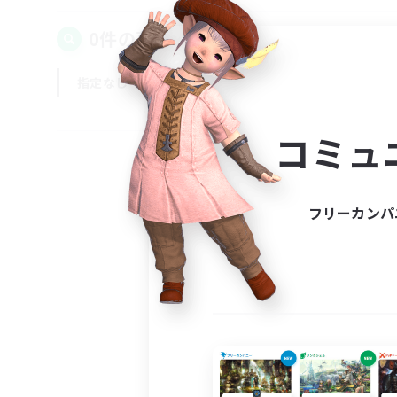
0件の募集が見つかりました！
指定なし
平日
週末
コミュ
フリーカンパ
募