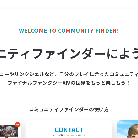
＃ロールプレイ
使用言語
W
E
L
C
O
M
E
T
O
C
O
M
M
U
N
I
T
Y
F
I
N
D
E
R
!
ニティファインダーによ
ニーやリンクシェルなど、自分のプレイに合ったコミュニテ
ファイナルファンタジーXIVの世界をもっと楽しもう！
募集数 0件
集が見つかりませんでし
コミュニティファインダーの使い方
条件を変えて検索してみるでっす！