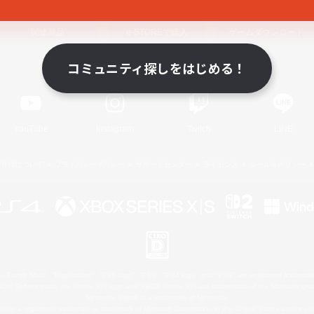
関連商品
e-STOREで購入
ゲームダウンロード
コミュニティ探しをはじめる！
Official Information
YouTube
Instagram
Twitch
LINE
著作権について
プライバシーポリシー
サポートセンター
ライセンス
ルール＆ポリシー
 Family Mark", "PlayStation", "PS5 logo", "PS5", "PS4 logo" and "PS4" are registered trademark
XBOX Sphere mark, the Series X|S logo and XBOX Series X|S are trademarks of the Microsoft gro
Nintendo Switch is a trademark of Nintendo.
ither a registered trademark or trademark of Microsoft Corporation in the United States and/or oth