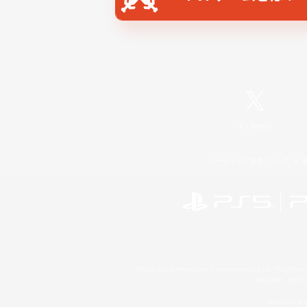
X
/
News
レーティング制度について
©2026 Sony Interactive Entertainment LLC."PlayStation
Microsoft, the 
Windows is e