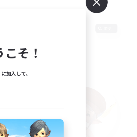
変更
うこそ！
ィに加入して、
た。