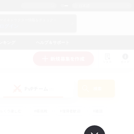
日本語
マイキャラクター情報をチェック！
ログイン
ンキング
ヘルプ＆サポート
新規募集を作成
リスト
ガイド
PvPチーム
検索
(0)
ゆっくり楽しむ
#極挑戦
#復帰者歓迎
#雑談
#ハウジング
#トレジャーハント
#レベリング
#プレイヤー主催イベント