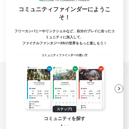
W
E
L
C
O
M
E
T
O
C
O
M
M
U
N
I
T
Y
F
I
N
D
E
R
!
コミュニティファインダーにようこ
そ！
フリーカンパニーやリンクシェルなど、自分のプレイに合ったコ
ミュニティに加入して、
ファイナルファンタジーXIVの世界をもっと楽しもう！
コミュニティファインダーの使い方
パソコン版へ
関連商品
e-STOREで購入
ステップ1
ゲームダウンロード
コミュニティを探す