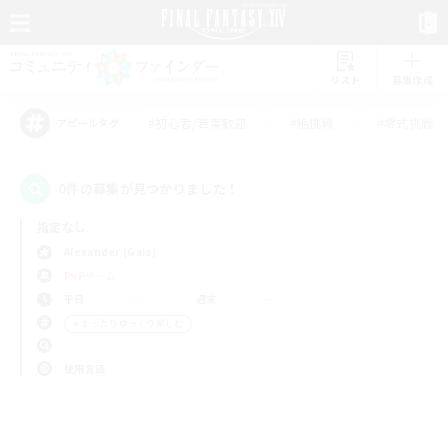
リスト
募集作成
#初心者/若葉歓迎
#絶挑戦
#零式挑戦
アピールタグ
0件の募集が見つかりました！
指定なし
Alexander (Gaia)
PvPチーム
平日
週末
＃まったりゆっくり楽しむ
使用言語