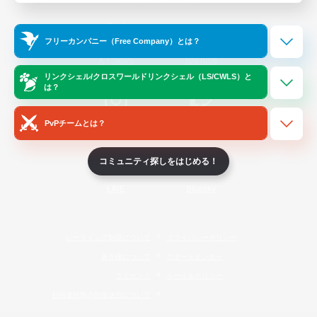
Official Information
フリーカンパニー（Free Company）とは？
/
X
News
YouTube
リンクシェル/クロスワールドリンクシェル（LS/CWLS）と
は？
PvPチームとは？
Instagram
Twitch
コミュニティ探しをはじめる！
LINE
Bluesky
レーティング制度について
プライバシーポリシー
著作権について
サポートセンター
ライセンス
ルール＆ポリシー
利用者情報の外部送信について