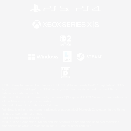
©2026 Sony Interactive Entertainment LLC."PlayStation Family Mark", "PlayStation", "PS5
logo", "PS5", "PS4 logo" and "PS4" are registered trademarks or trademarks of Sony
Interactive Entertainment Inc.
Microsoft, the XBOX Sphere mark, the Series X|S logo and XBOX Series X|S are trademarks
of the Microsoft group of companies.
Nintendo Switch is a trademark of Nintendo.
Windows is either a registered trademark or trademark of Microsoft Corporation in the United
States and/or other countries.
Mac is a trademark of Apple Inc.
©2026 Valve Corporation. Steam and the Steam logo are trademarks and/or registered
trademarks of Valve Corporation in the U.S. and/or other countries.