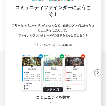
W
E
L
C
O
M
E
T
O
C
O
M
M
U
N
I
T
Y
F
I
N
D
E
R
!
コミュニティファインダーにようこ
そ！
フリーカンパニーやリンクシェルなど、自分のプレイに合ったコ
ミュニティに加入して、
ファイナルファンタジーXIVの世界をもっと楽しもう！
コミュニティファインダーの使い方
パソコン版へ
関連商品
e-STOREで購入
ステップ1
ゲームダウンロード
コミュニティを探す