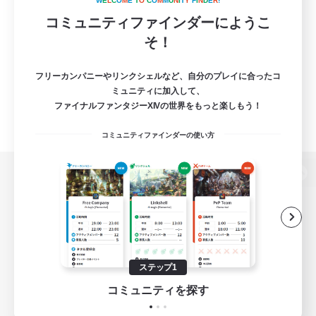
W
E
L
C
O
M
E
T
O
C
O
M
M
U
N
I
T
Y
F
I
N
D
E
R
!
コミュニティファインダーにようこ
そ！
フリーカンパニーやリンクシェルなど、自分のプレイに合ったコ
ミュニティに加入して、
ファイナルファンタジーXIVの世界をもっと楽しもう！
コミュニティファインダーの使い方
パソコン版へ
関連商品
e-STOREで購入
ステップ1
ゲームダウンロード
コミュニティを探す