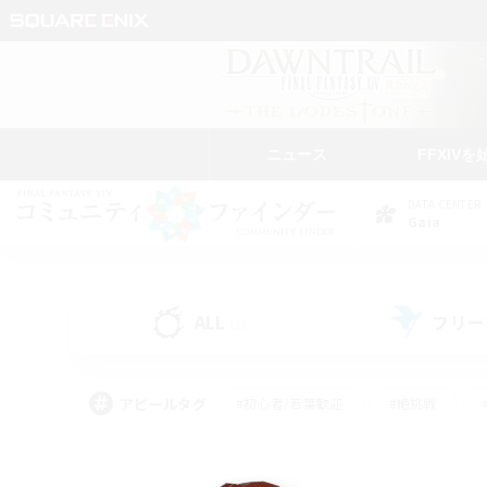
ニュース
FFXIVを
DATA CENTER
Gaia
ALL
フリー
(1)
アピールタグ
#初心者/若葉歓迎
#絶挑戦
#学生中心
#なんでも楽しむ
#モブハント
#
#演奏
#ミラプリ（ミラ