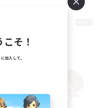
語
変更
うこそ！
ィに加入して、
た。