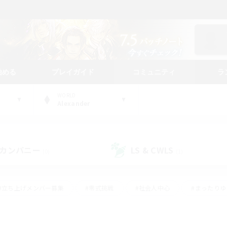
始める
プレイガイド
コミュニティ
ラ
WORLD
Alexander
カンパニー
LS & CWLS
(0)
(1)
#立ち上げメンバー募集
#零式挑戦
#社会人中心
#まったり
体験歓迎
#クラフター中心
#ロールプレイ
#ギャザラー中心
ージュプリズム）
#スクリーンショット撮影
#クリア目指して頑張る