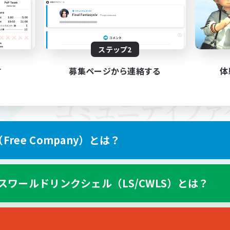
ステップ2
す
募集ページから連絡する
体
ree Company）とは？
スワールドリンクシェル（LS/CWLS）とは？
スマートフォン版へ