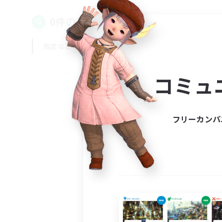
0件の募集が見つかりました！
指定なし
平日
週末
コミュ
フリーカンパ
募