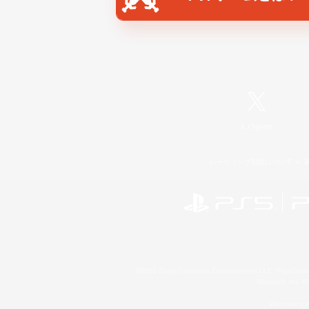
X
/
News
レーティング制度について
©2026 Sony Interactive Entertainment LLC."PlayStation
Microsoft, the 
Windows is e