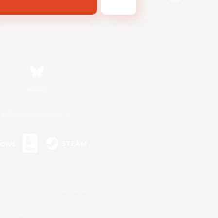
Bluesky
利用者情報の外部送信について
s or trademarks of Sony Interactive Entertainment Inc.
up of companies.
er countries.