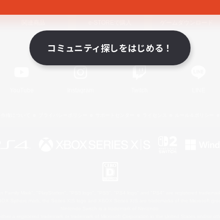
関連商品
e-STOREで購入
ゲームダウンロード
コミュニティ探しをはじめる！
Official Information
YouTube
Instagram
Twitch
LINE
著作権について
プライバシーポリシー
サポートセンター
ライセンス
ルール＆ポリシー
 Family Mark", "PlayStation", "PS5 logo", "PS5", "PS4 logo" and "PS4" are registered trademark
XBOX Sphere mark, the Series X|S logo and XBOX Series X|S are trademarks of the Microsoft gro
Nintendo Switch is a trademark of Nintendo.
ither a registered trademark or trademark of Microsoft Corporation in the United States and/or oth