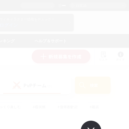
日本語
マイキャラクター情報をチェック！
ログイン
ンキング
ヘルプ＆サポート
新規募集を作成
リスト
ガイド
PvPチーム
検索
(0)
ゆっくり楽しむ
#極挑戦
#復帰者歓迎
#雑談
#ハウジング
#トレジャーハント
#レベリング
#プレイヤー主催イベント