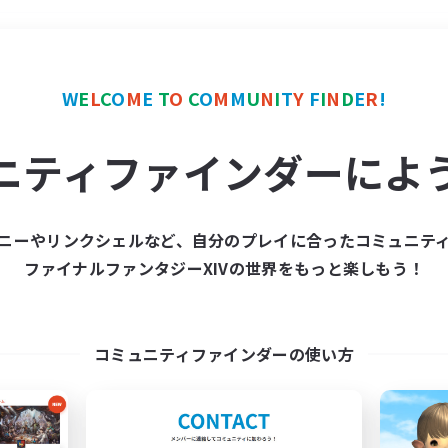
＃ギャザラー中心
使用言
W
E
L
C
O
M
E
T
O
C
O
M
M
U
N
I
T
Y
F
I
N
D
E
R
!
ニティファインダーによ
ニーやリンクシェルなど、自分のプレイに合ったコミュニテ
ファイナルファンタジーXIVの世界をもっと楽しもう！
募集数 0件
集が見つかりませんでし
コミュニティファインダーの使い方
条件を変えて検索してみるでっす！