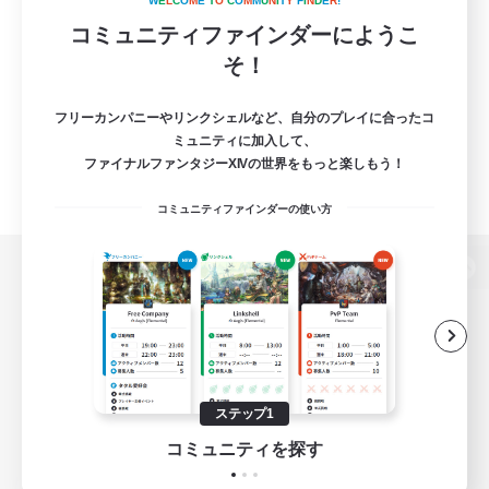
W
E
L
C
O
M
E
T
O
C
O
M
M
U
N
I
T
Y
F
I
N
D
E
R
!
コミュニティファインダーにようこ
そ！
フリーカンパニーやリンクシェルなど、自分のプレイに合ったコ
ミュニティに加入して、
ファイナルファンタジーXIVの世界をもっと楽しもう！
コミュニティファインダーの使い方
パソコン版へ
関連商品
e-STOREで購入
ステップ1
ゲームダウンロード
コミュニティを探す