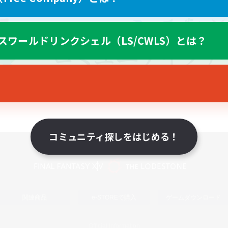
スワールドリンクシェル（LS/CWLS）とは？
コミュニティ探しをはじめる！
スマートフォン版へ
関連商品
e-STOREで購入
ゲームダウンロード
Official Information