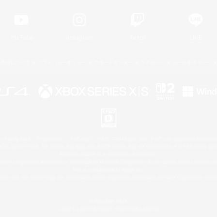
YouTube
Instagram
Twitch
LINE
著作権について
プライバシーポリシー
サポートセンター
ライセンス
ルール＆ポリシー
 Family Mark", "PlayStation", "PS5 logo", "PS5", "PS4 logo" and "PS4" are registered trademark
XBOX Sphere mark, the Series X|S logo and XBOX Series X|S are trademarks of the Microsoft gro
Nintendo Switch is a trademark of Nintendo.
ither a registered trademark or trademark of Microsoft Corporation in the United States and/or oth
Mac is a trademark of Apple Inc.
eam and the Steam logo are trademarks and/or registered trademarks of Valve Corporation in the 
© SQUARE ENIX
LOGO ILLUSTRATION:© YOSHITAKA AMANO