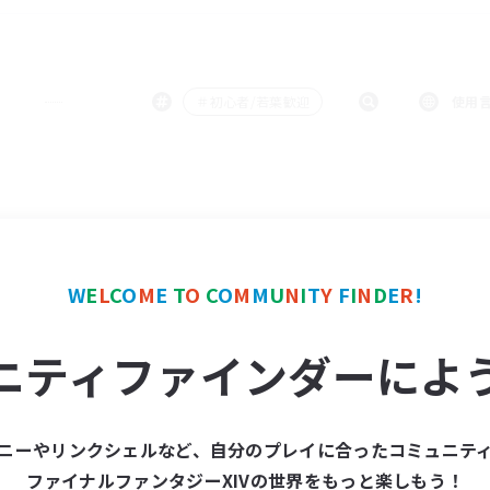
＃初心者/若葉歓迎
使用
W
E
L
C
O
M
E
T
O
C
O
M
M
U
N
I
T
Y
F
I
N
D
E
R
!
ニティファインダーによ
ニーやリンクシェルなど、自分のプレイに合ったコミュニテ
ファイナルファンタジーXIVの世界をもっと楽しもう！