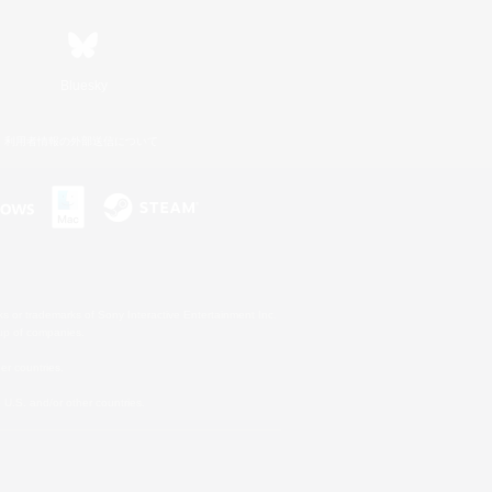
Bluesky
利用者情報の外部送信について
s or trademarks of Sony Interactive Entertainment Inc.
up of companies.
er countries.
U.S. and/or other countries.