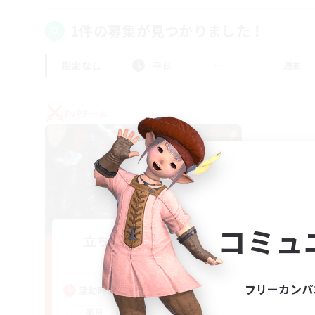
1件の募集が見つかりました！
指定なし
平日
週末
PvPチーム
コミュ
立ち上げメンバー募集
Gaia
フリーカンパ
活動時間
22:00
24:00
平日