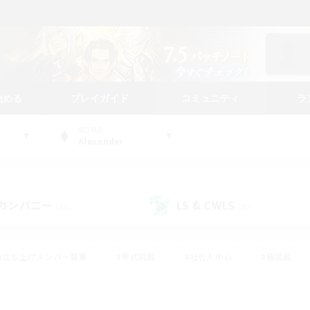
始める
プレイガイド
コミュニティ
ラ
WORLD
Alexander
カンパニー
LS & CWLS
(45)
(90)
#立ち上げメンバー募集
#零式挑戦
#社会人中心
#極挑戦
#体験歓迎
#ロールプレイ
#ギャザラー中心
#クラフター中
て頑張る
#スクリーンショット撮影
#ミラプリ（ミラージュプリズム