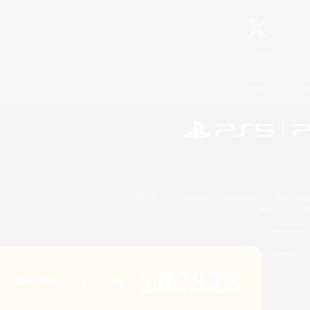
X
/
News
レーティング制度について
©2026 Sony Interactive Entertainment LLC."PlayStation
Microsoft, the 
Windows is e
©2026 Valve Corporation. St
100828
累計募集コミュニティ数