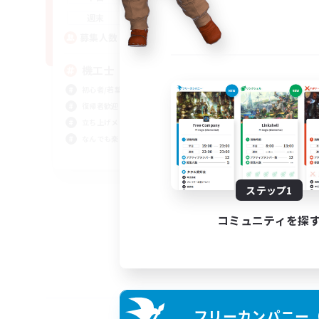
21:00
24:00
週末
5
募集人数
機工士
初心者/若葉歓迎
復帰者歓迎
立ち上げメンバー募集
なんでも楽しむ
JA
募集期間: 2026/09/02 まで
ステップ1
コミュニティを探
フリーカンパニー（F