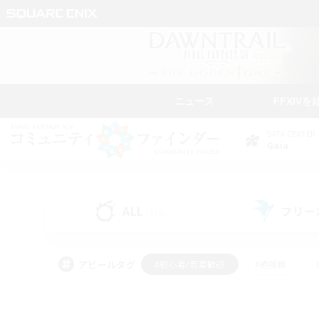
ニュース
FFXIVを
DATA CENTER
Gaia
ALL
フリー
(136)
アピールタグ
#初心者/若葉歓迎
#絶挑戦
#なんでも楽しむ
#学生中心
#モブハント
#レベリング
#クリア目指し