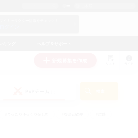
日本語
マイキャラクター情報をチェック！
ログイン
ンキング
ヘルプ＆サポート
新規募集を作成
リスト
ガイド
PvPチーム
検索
(1)
#まったりゆっくり楽しむ
#復帰者歓迎
#雑談
心
#演奏
#トレジャーハント
#ハウジング
）
#プレイヤー主催イベント