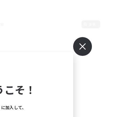
言語
変更
うこそ！
ィに加入して、