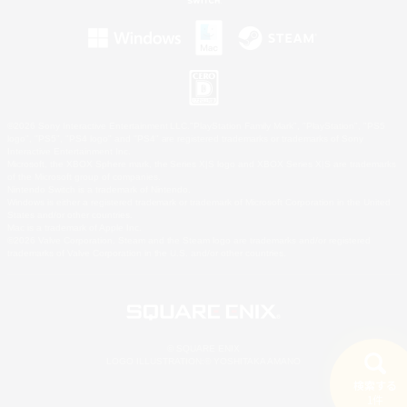
©2026 Sony Interactive Entertainment LLC."PlayStation Family Mark", "PlayStation", "PS5
logo", "PS5", "PS4 logo" and "PS4" are registered trademarks or trademarks of Sony
Interactive Entertainment Inc.
Microsoft, the XBOX Sphere mark, the Series X|S logo and XBOX Series X|S are trademarks
of the Microsoft group of companies.
Nintendo Switch is a trademark of Nintendo.
Windows is either a registered trademark or trademark of Microsoft Corporation in the United
States and/or other countries.
Mac is a trademark of Apple Inc.
©2026 Valve Corporation. Steam and the Steam logo are trademarks and/or registered
trademarks of Valve Corporation in the U.S. and/or other countries.
© SQUARE ENIX
LOGO ILLUSTRATION:© YOSHITAKA AMANO
検索する
1件