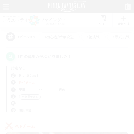
リスト
募集作成
#初心者/若葉歓迎
#絶挑戦
#零式挑戦
アピールタグ
1件の募集が見つかりました！
指定なし
Ridill (Gaia)
PvPチーム
平日
週末
＃復帰者歓迎
使用言語
PvPチーム