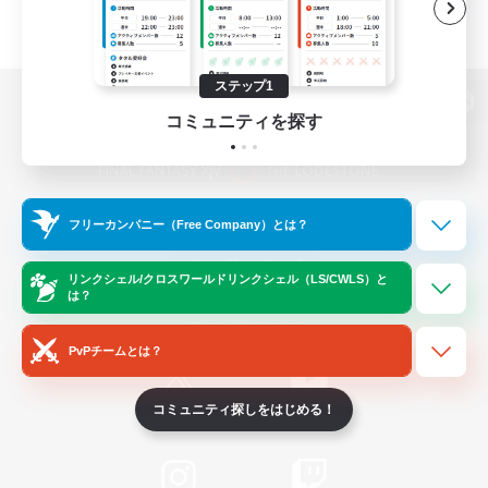
ステップ1
パソコン版へ
コミュニティを探す
関連商品
e-STOREで購入
フリーカンパニー（Free Company）とは？
ゲームダウンロード
リンクシェル/クロスワールドリンクシェル（LS/CWLS）と
は？
Official Information
PvPチームとは？
コミュニティ探しをはじめる！
/
X
News
YouTube