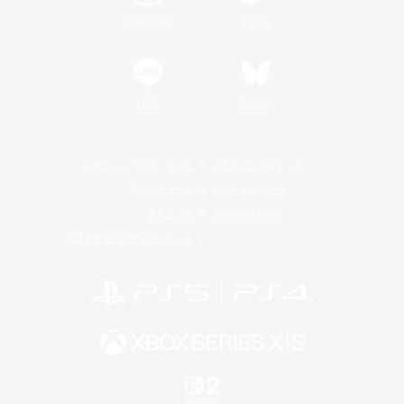
Instagram
Twitch
LINE
Bluesky
レーティング制度について
プライバシーポリシー
著作権について
サポートセンター
ライセンス
ルール＆ポリシー
利用者情報の外部送信について