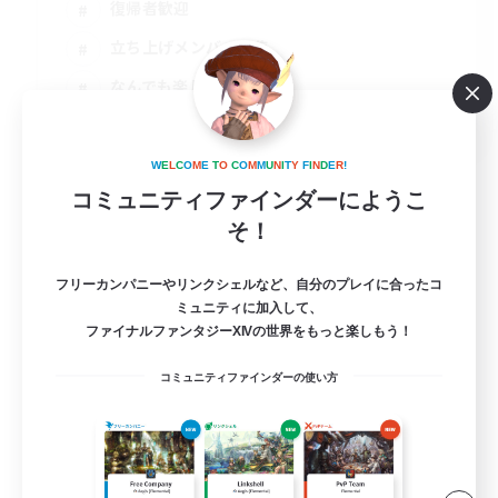
復帰者歓迎
立ち上げメンバー募集
なんでも楽しむ
JA
詳細を見る
W
E
L
C
O
M
E
T
O
C
O
M
M
U
N
I
T
Y
F
I
N
D
E
R
!
募集期間: 2026/09/02 まで
コミュニティファインダーにようこ
そ！
フリーカンパニーやリンクシェルなど、自分のプレイに合ったコ
ミュニティに加入して、
ファイナルファンタジーXIVの世界をもっと楽しもう！
コミュニティファインダーの使い方