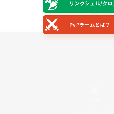
リンクシェル/クロ
PvPチームとは？
X
/
News
レーティング制度について