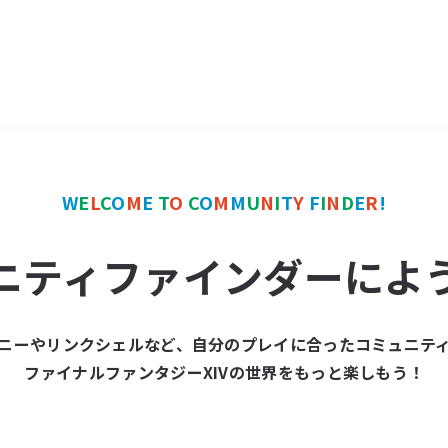
W
E
L
C
O
M
E
T
O
C
O
M
M
U
N
I
T
Y
F
I
N
D
E
R
!
ニティファインダーによ
ニーやリンクシェルなど、自分のプレイに合ったコミュニテ
ファイナルファンタジーXIVの世界をもっと楽しもう！