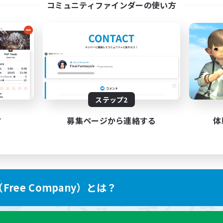
コミュニティファインダーの使い方
ステップ2
す
募集ページから連絡する
体
ree Company）とは？