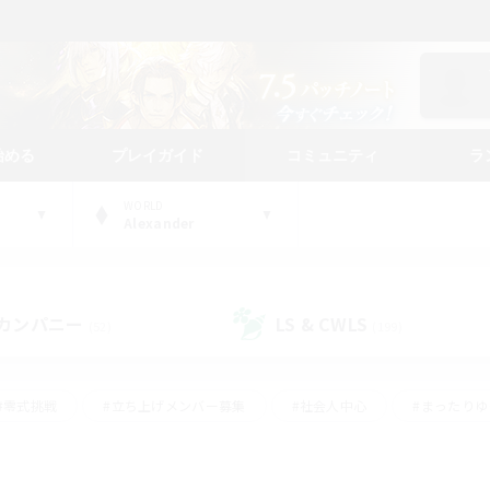
始める
プレイガイド
コミュニティ
ラ
WORLD
Alexander
カンパニー
LS & CWLS
(52)
(199)
#零式挑戦
#立ち上げメンバー募集
#社会人中心
#まったり
#体験歓迎
#クラフター中心
#ギャザラー中心
#ロー
ング
#演奏
#ミラプリ（ミラージュプリズム）
#クリア目指