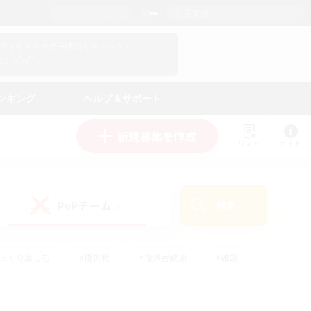
日本語
マイキャラクター情報をチェック！
ログイン
ンキング
ヘルプ＆サポート
新規募集を作成
リスト
ガイド
PvPチーム
検索
(1)
ゆっくり楽しむ
#極挑戦
#復帰者歓迎
#雑談
ルプレイ
#トレジャーハント
#レベリング
して頑張る
#プレイヤー主催イベント