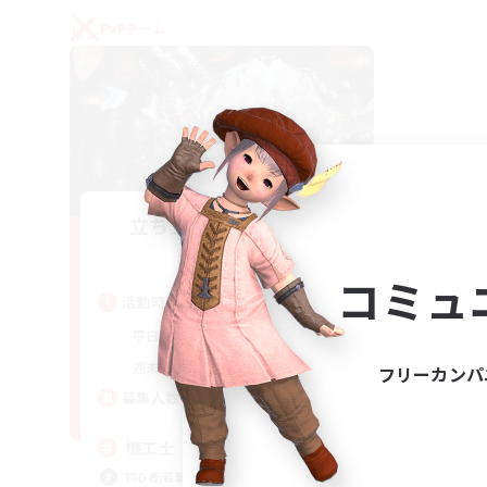
PvPチーム
立ち上げメンバー募集
Gaia
コミュ
活動時間
22:00
24:00
平日
21:00
24:00
週末
フリーカンパ
5
募集人数
機工士
初心者/若葉歓迎