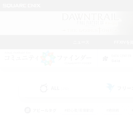
ニュース
FFXIVを
DATA CENTER
Gaia
ALL
フリー
(252)
アピールタグ
#初心者/若葉歓迎
#絶挑戦
#モブハント
#学生中心
#なんでも楽しむ
#スクリーンショット撮影
#ハウジ