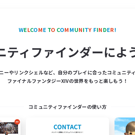
＃プレイヤー主催イベント
W
E
L
C
O
M
E
T
O
C
O
M
M
U
N
I
T
Y
F
I
N
D
E
R
!
ニティファインダーによ
ニーやリンクシェルなど、自分のプレイに合ったコミュニテ
ファイナルファンタジーXIVの世界をもっと楽しもう！
募集数 0件
集が見つかりませんでし
コミュニティファインダーの使い方
条件を変えて検索してみるでっす！