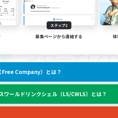
ステップ2
す
募集ページから連絡する
体
ree Company）とは？
スワールドリンクシェル（LS/CWLS）とは？
スマートフォン版へ