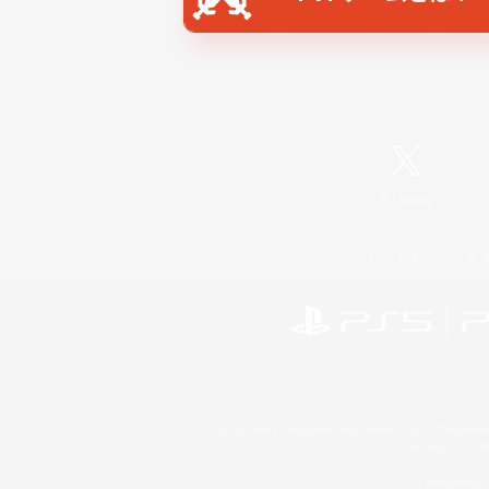
X
/
News
レーティング制度について
©2026 Sony Interactive Entertainment LLC."PlayStation
Microsoft, the 
Windows is e