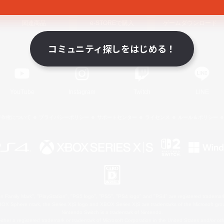
関連商品
e-STOREで購入
ゲームダウンロード
コミュニティ探しをはじめる！
Official Information
YouTube
Instagram
Twitch
LINE
著作権について
プライバシーポリシー
サポートセンター
ライセンス
ルール＆ポリシー
 Family Mark", "PlayStation", "PS5 logo", "PS5", "PS4 logo" and "PS4" are registered trademark
XBOX Sphere mark, the Series X|S logo and XBOX Series X|S are trademarks of the Microsoft gro
Nintendo Switch is a trademark of Nintendo.
ither a registered trademark or trademark of Microsoft Corporation in the United States and/or oth