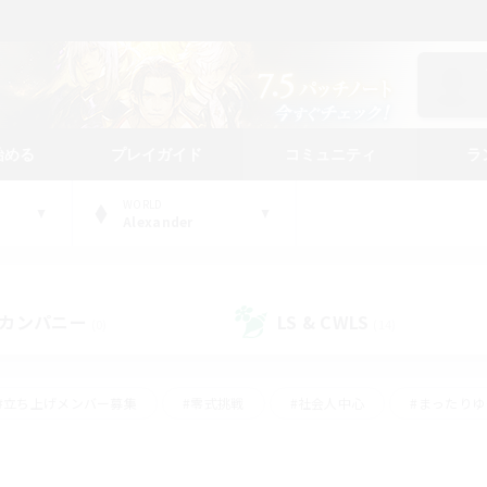
始める
プレイガイド
コミュニティ
ラ
WORLD
Alexander
カンパニー
LS & CWLS
(0)
(14)
#立ち上げメンバー募集
#零式挑戦
#社会人中心
#まったり
体験歓迎
#クラフター中心
#ロールプレイ
#ギャザラー中心
ージュプリズム）
#スクリーンショット撮影
#クリア目指して頑張る