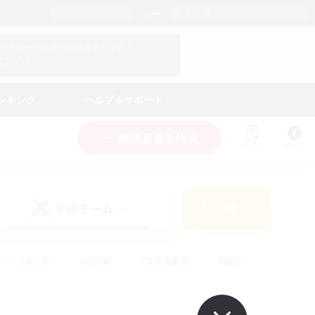
日本語
マイキャラクター情報をチェック！
ログイン
ンキング
ヘルプ＆サポート
新規募集を作成
リスト
ガイド
PvPチーム
検索
(0)
ゆっくり楽しむ
#極挑戦
#復帰者歓迎
#雑談
#ハウジング
#トレジャーハント
#レベリング
#プレイヤー主催イベント