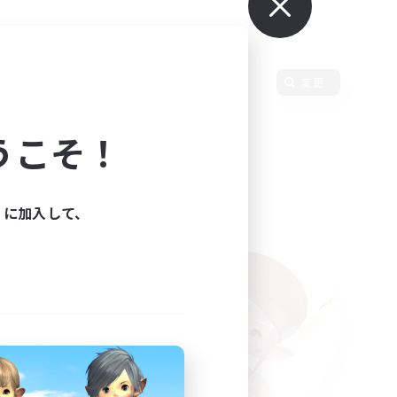
使用言語
変更
うこそ！
ィに加入して、
た。