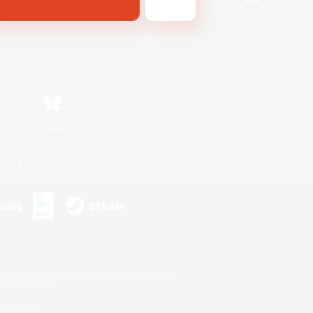
Bluesky
利用者情報の外部送信について
s or trademarks of Sony Interactive Entertainment Inc.
up of companies.
er countries.