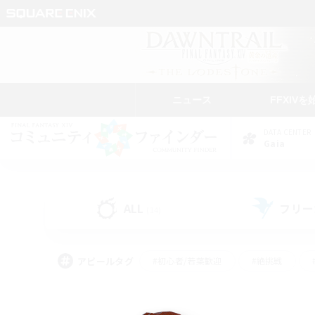
ニュース
FFXIVを
DATA CENTER
Gaia
ALL
フリー
(14)
アピールタグ
#初心者/若葉歓迎
#絶挑戦
#学生中心
#なんでも楽しむ
#モブハント
#
#演奏
#ミラプリ（ミラ