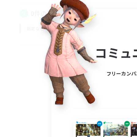
0件の募集が見つかりました！
指定なし
平日
週末
コミュ
フリーカンパ
募