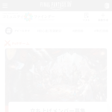
リスト
募集作成
#初心者/若葉歓迎
#絶挑戦
#零式挑戦
アピールタグ
PvPチーム
立ち上げメンバー募集