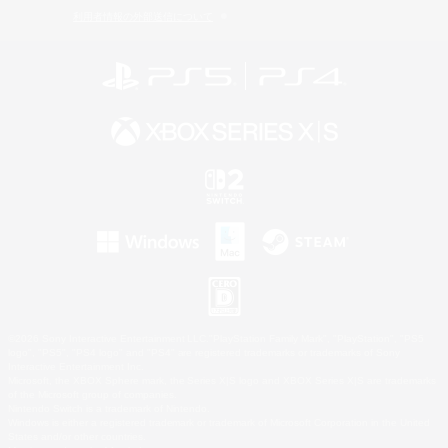
利用者情報の外部送信について
©2026 Sony Interactive Entertainment LLC."PlayStation Family Mark", "PlayStation", "PS5
logo", "PS5", "PS4 logo" and "PS4" are registered trademarks or trademarks of Sony
Interactive Entertainment Inc.
Microsoft, the XBOX Sphere mark, the Series X|S logo and XBOX Series X|S are trademarks
of the Microsoft group of companies.
Nintendo Switch is a trademark of Nintendo.
Windows is either a registered trademark or trademark of Microsoft Corporation in the United
States and/or other countries.