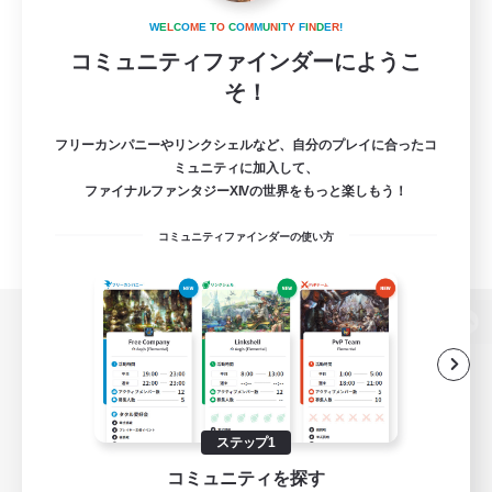
W
E
L
C
O
M
E
T
O
C
O
M
M
U
N
I
T
Y
F
I
N
D
E
R
!
コミュニティファインダーにようこ
そ！
フリーカンパニーやリンクシェルなど、自分のプレイに合ったコ
ミュニティに加入して、
ファイナルファンタジーXIVの世界をもっと楽しもう！
コミュニティファインダーの使い方
パソコン版へ
関連商品
e-STOREで購入
ステップ1
コミュニティを探す
ゲームダウンロード