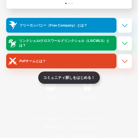
Official Information
フリーカンパニー（Free Company）とは？
/
X
News
YouTube
リンクシェル/クロスワールドリンクシェル（LS/CWLS）と
は？
PvPチームとは？
Instagram
Twitch
コミュニティ探しをはじめる！
LINE
Bluesky
レーティング制度について
プライバシーポリシー
著作権について
サポートセンター
ライセンス
ルール＆ポリシー