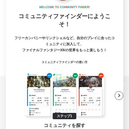
W
E
L
C
O
M
E
T
O
C
O
M
M
U
N
I
T
Y
F
I
N
D
E
R
!
コミュニティファインダーにようこ
そ！
フリーカンパニーやリンクシェルなど、自分のプレイに合ったコ
ミュニティに加入して、
ファイナルファンタジーXIVの世界をもっと楽しもう！
コミュニティファインダーの使い方
パソコン版へ
関連商品
e-STOREで購入
ステップ1
コミュニティを探す
ゲームダウンロード