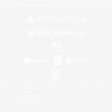
利用者情報の外部送信について
©2026 Sony Interactive Entertainment LLC."PlayStation Family Mark", "PlayStation", "PS5
logo", "PS5", "PS4 logo" and "PS4" are registered trademarks or trademarks of Sony
Interactive Entertainment Inc.
Microsoft, the XBOX Sphere mark, the Series X|S logo and XBOX Series X|S are trademarks
of the Microsoft group of companies.
Nintendo Switch is a trademark of Nintendo.
Windows is either a registered trademark or trademark of Microsoft Corporation in the United
States and/or other countries.