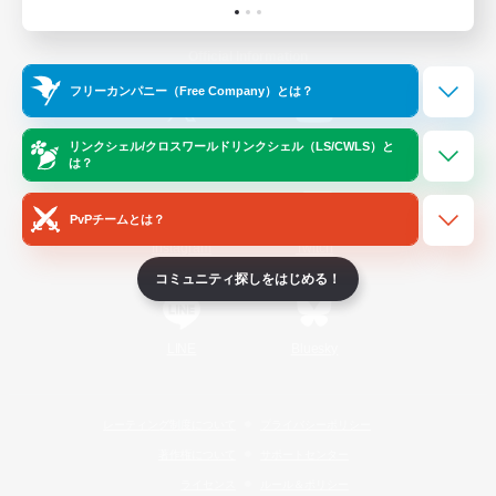
Official Information
フリーカンパニー（Free Company）とは？
/
X
News
YouTube
リンクシェル/クロスワールドリンクシェル（LS/CWLS）と
は？
PvPチームとは？
Instagram
Twitch
コミュニティ探しをはじめる！
LINE
Bluesky
レーティング制度について
プライバシーポリシー
著作権について
サポートセンター
ライセンス
ルール＆ポリシー