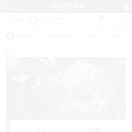
リスト
募集作成
#初心者/若葉歓迎
#絶挑戦
#立ち上げメ
アピールタグ
PvPチーム
立ち上げメンバー募集