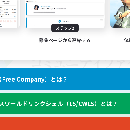
ステップ2
す
募集ページから連絡する
体
ree Company）とは？
スワールドリンクシェル（LS/CWLS）とは？
スマートフォン版へ