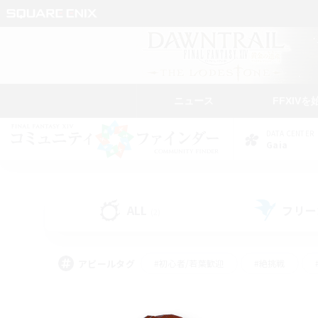
ニュース
FFXIVを
DATA CENTER
Gaia
ALL
フリー
(2)
アピールタグ
#初心者/若葉歓迎
#絶挑戦
#学生中心
#なんでも楽しむ
#モブハント
#
#演奏
#ミラプリ（ミラ