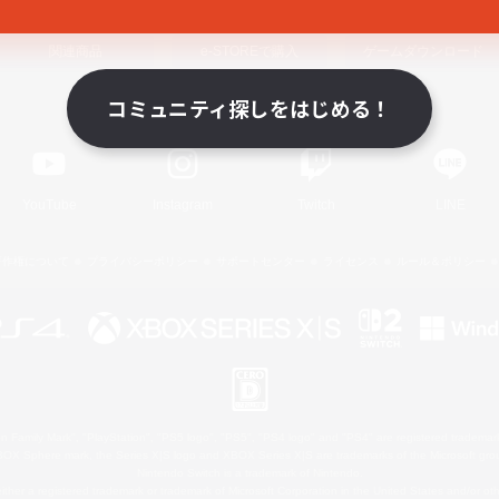
関連商品
e-STOREで購入
ゲームダウンロード
コミュニティ探しをはじめる！
Official Information
YouTube
Instagram
Twitch
LINE
著作権について
プライバシーポリシー
サポートセンター
ライセンス
ルール＆ポリシー
 Family Mark", "PlayStation", "PS5 logo", "PS5", "PS4 logo" and "PS4" are registered trademark
XBOX Sphere mark, the Series X|S logo and XBOX Series X|S are trademarks of the Microsoft gro
Nintendo Switch is a trademark of Nintendo.
ither a registered trademark or trademark of Microsoft Corporation in the United States and/or oth