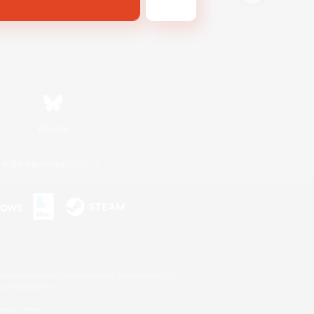
Bluesky
利用者情報の外部送信について
s or trademarks of Sony Interactive Entertainment Inc.
up of companies.
er countries.