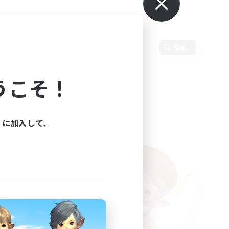
変更
うこそ！
ィに加入して、
た。