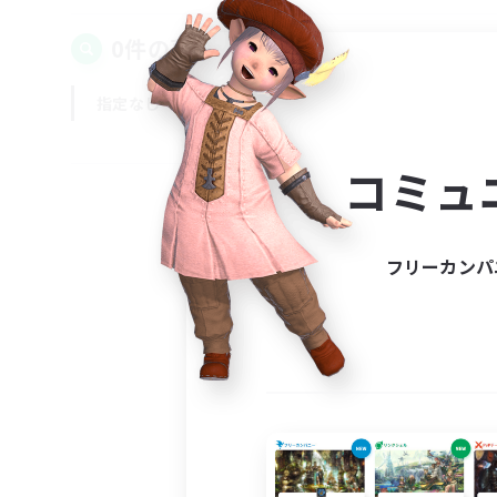
0件の募集が見つかりました！
指定なし
平日
週末
コミュ
フリーカンパ
募