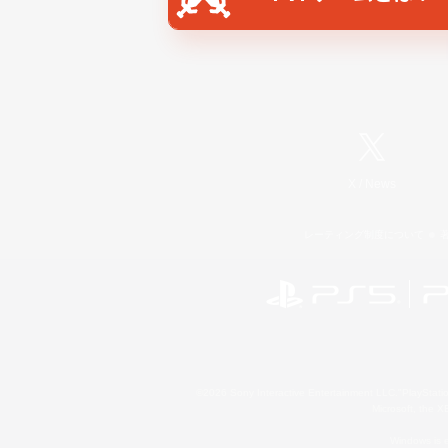
X
/
News
レーティング制度について
©2026 Sony Interactive Entertainment LLC."PlayStation
Microsoft, the 
Windows is e