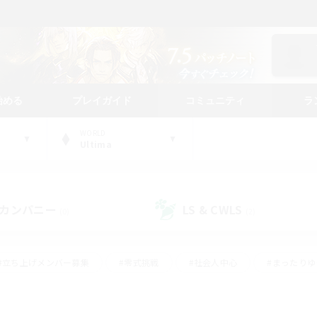
始める
プレイガイド
コミュニティ
ラ
WORLD
Ultima
カンパニー
LS & CWLS
(0)
(2)
#立ち上げメンバー募集
#零式挑戦
#社会人中心
#まったり
体験歓迎
#クラフター中心
#ロールプレイ
#ギャザラー中心
ージュプリズム）
#スクリーンショット撮影
#クリア目指して頑張る