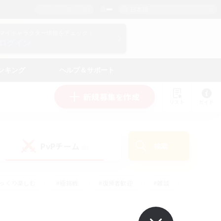
日本語
マイキャラクター情報をチェック！
ログイン
ンキング
ヘルプ＆サポート
新規募集を作成
リスト
ガイド
PvPチーム
検索
(0)
ゆっくり楽しむ
#極挑戦
#復帰者歓迎
#雑談
#ハウジング
#トレジャーハント
#レベリング
#プレイヤー主催イベント