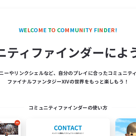
＃ハウジング
使用言語
W
E
L
C
O
M
E
T
O
C
O
M
M
U
N
I
T
Y
F
I
N
D
E
R
!
ニティファインダーによ
ニーやリンクシェルなど、自分のプレイに合ったコミュニテ
ファイナルファンタジーXIVの世界をもっと楽しもう！
募集数 0件
集が見つかりませんでし
コミュニティファインダーの使い方
条件を変えて検索してみるでっす！