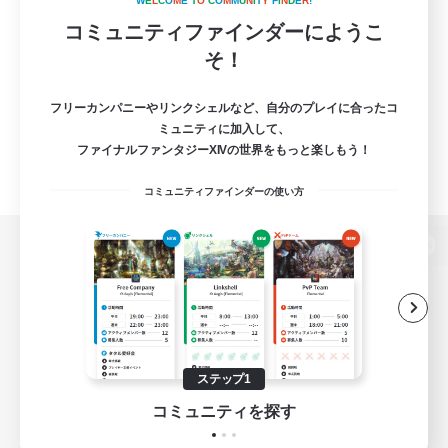
W
E
L
C
O
M
E
T
O
C
O
M
M
U
N
I
T
Y
F
I
N
D
E
R
!
コミュニティファインダーにようこ
そ！
フリーカンパニーやリンクシェルなど、自分のプレイに合ったコ
ミュニティに加入して、
ファイナルファンタジーXIVの世界をもっと楽しもう！
コミュニティファインダーの使い方
パソコン版へ
関連商品
e-STOREで購入
ステップ1
ゲームダウンロード
コミュニティを探す