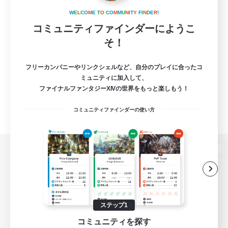
W
E
L
C
O
M
E
T
O
C
O
M
M
U
N
I
T
Y
F
I
N
D
E
R
!
コミュニティファインダーにようこ
そ！
フリーカンパニーやリンクシェルなど、自分のプレイに合ったコ
ミュニティに加入して、
ファイナルファンタジーXIVの世界をもっと楽しもう！
コミュニティファインダーの使い方
パソコン版へ
関連商品
e-STOREで購入
ステップ1
コミュニティを探す
ゲームダウンロード