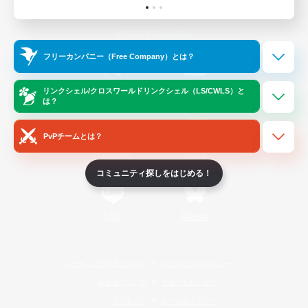
Official Information
フリーカンパニー（Free Company）とは？
/
X
News
YouTube
リンクシェル/クロスワールドリンクシェル（LS/CWLS）と
は？
PvPチームとは？
Instagram
Twitch
コミュニティ探しをはじめる！
LINE
Bluesky
レーティング制度について
プライバシーポリシー
著作権について
サポートセンター
ライセンス
ルール＆ポリシー