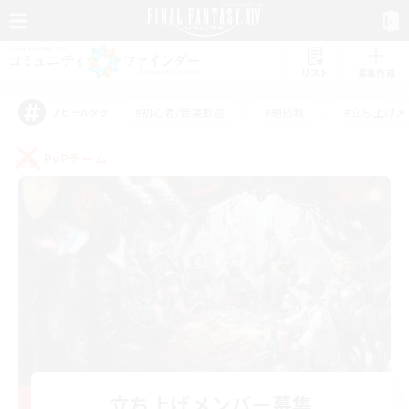
リスト
募集作成
#初心者/若葉歓迎
#絶挑戦
#立ち上げメ
アピールタグ
PvPチーム
立ち上げメンバー募集