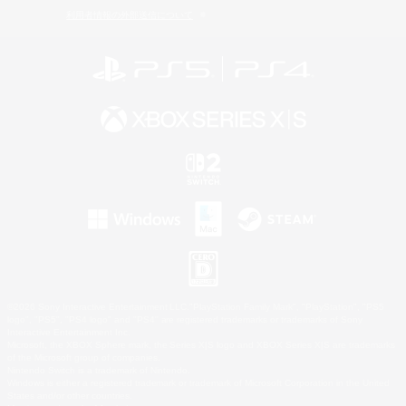
利用者情報の外部送信について
©2026 Sony Interactive Entertainment LLC."PlayStation Family Mark", "PlayStation", "PS5
logo", "PS5", "PS4 logo" and "PS4" are registered trademarks or trademarks of Sony
Interactive Entertainment Inc.
Microsoft, the XBOX Sphere mark, the Series X|S logo and XBOX Series X|S are trademarks
of the Microsoft group of companies.
Nintendo Switch is a trademark of Nintendo.
Windows is either a registered trademark or trademark of Microsoft Corporation in the United
States and/or other countries.