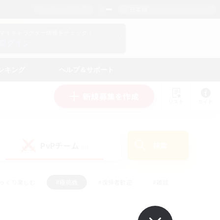
日本語
マイキャラクター情報をチェック！
ログイン
ンキング
ヘルプ＆サポート
新規募集を作成
リスト
ガイド
PvPチーム
検索
(0)
ゆっくり楽しむ
#極挑戦
#復帰者歓迎
#雑談
#ハウジング
#トレジャーハント
#レベリング
#プレイヤー主催イベント