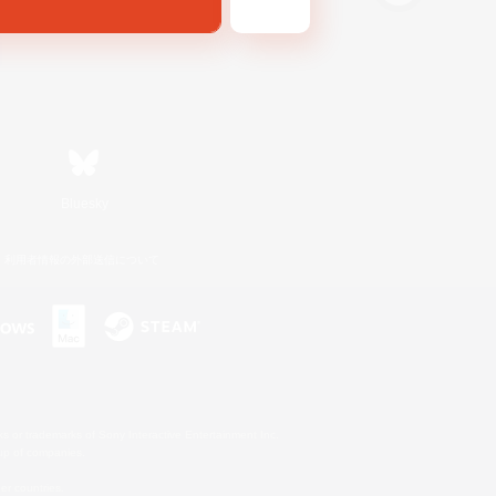
Bluesky
利用者情報の外部送信について
s or trademarks of Sony Interactive Entertainment Inc.
up of companies.
er countries.