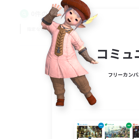
0件の募集が見つかりました！
指定なし
平日
週末
コミュ
フリーカンパ
募