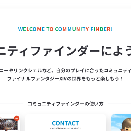
＃極挑戦
使用言語
W
E
L
C
O
M
E
T
O
C
O
M
M
U
N
I
T
Y
F
I
N
D
E
R
!
ニティファインダーによ
ニーやリンクシェルなど、自分のプレイに合ったコミュニテ
ファイナルファンタジーXIVの世界をもっと楽しもう！
募集数 0件
集が見つかりませんでし
コミュニティファインダーの使い方
条件を変えて検索してみるでっす！