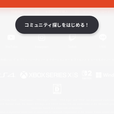
関連商品
e-STOREで購入
ゲームダウンロード
コミュニティ探しをはじめる！
Official Information
YouTube
Instagram
Twitch
LINE
著作権について
プライバシーポリシー
サポートセンター
ライセンス
ルール＆ポリシー
 Family Mark", "PlayStation", "PS5 logo", "PS5", "PS4 logo" and "PS4" are registered trademark
XBOX Sphere mark, the Series X|S logo and XBOX Series X|S are trademarks of the Microsoft gro
Nintendo Switch is a trademark of Nintendo.
ither a registered trademark or trademark of Microsoft Corporation in the United States and/or oth