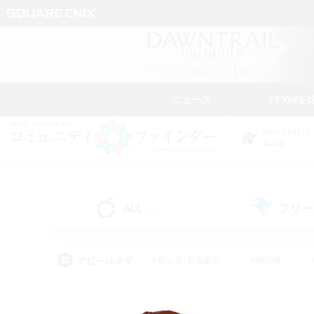
ニュース
FFXIVを
DATA CENTER
Gaia
ALL
フリー
(31)
アピールタグ
#初心者/若葉歓迎
#絶挑戦
#学生中心
#なんでも楽しむ
#モブハント
#
#演奏
#ミラプリ（ミラ