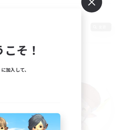
変更
うこそ！
ィに加入して、
た。