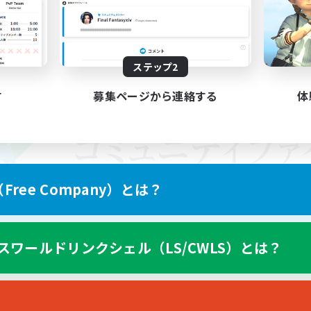
ステップ2
す
募集ページから連絡する
体
ree Company）とは？
スワールドリンクシェル（LS/CWLS）とは？
スマートフォン版へ