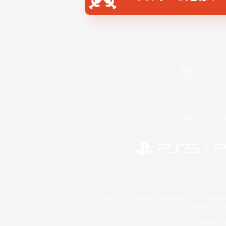
X
/
News
レーティング制度について
©2026 Sony Interactive Entertainment LLC."PlayStation
Microsoft, the 
Windows is e