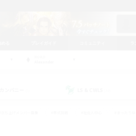
始める
プレイガイド
コミュニティ
ラ
WORLD
Alexander
カンパニー
LS & CWLS
(1)
(30)
#立ち上げメンバー募集
#零式挑戦
#社会人中心
#まったり
体験歓迎
#クラフター中心
#ロールプレイ
#ギャザラー中心
ージュプリズム）
#スクリーンショット撮影
#クリア目指して頑張る