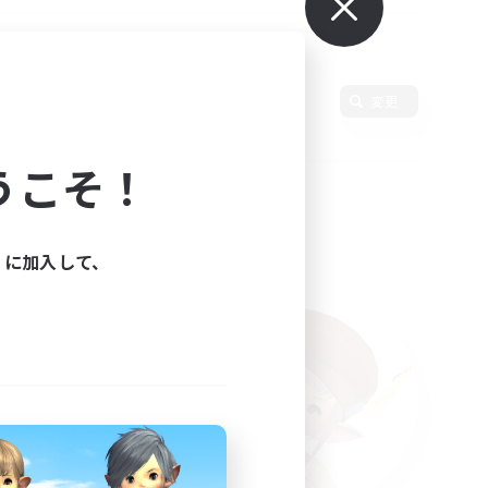
使用言語
変更
うこそ！
ィに加入して、
た。