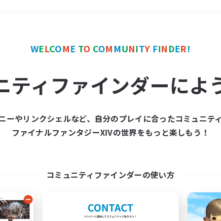
＃プレイヤー主催イベント
W
E
L
C
O
M
E
T
O
C
O
M
M
U
N
I
T
Y
F
I
N
D
E
R
!
ニティファインダーによ
ニーやリンクシェルなど、自分のプレイに合ったコミュニテ
ファイナルファンタジーXIVの世界をもっと楽しもう！
募集数 0件
集が見つかりませんでし
コミュニティファインダーの使い方
条件を変えて検索してみるでっす！