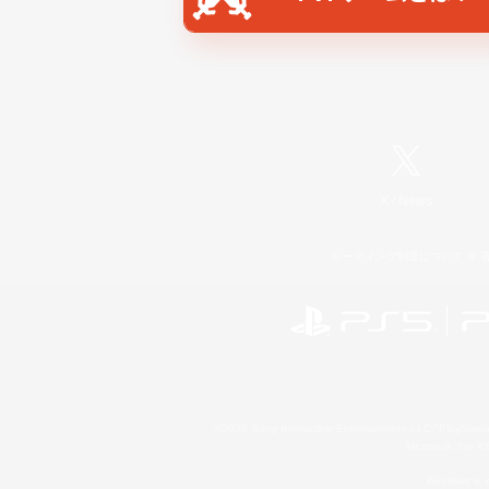
X
/
News
レーティング制度について
©2026 Sony Interactive Entertainment LLC."PlayStation
Microsoft, the 
Windows is e