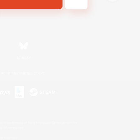
Bluesky
利用者情報の外部送信について
s or trademarks of Sony Interactive Entertainment Inc.
up of companies.
er countries.