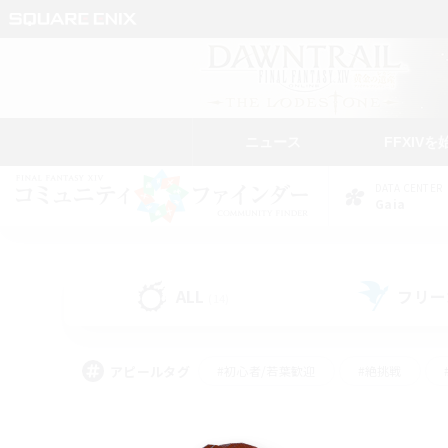
ニュース
FFXIVを
DATA CENTER
Gaia
ALL
フリー
(14)
アピールタグ
#初心者/若葉歓迎
#絶挑戦
#モブハント
#なんでも楽しむ
#ロールプ
#ミラプリ（ミラージュプリズム）