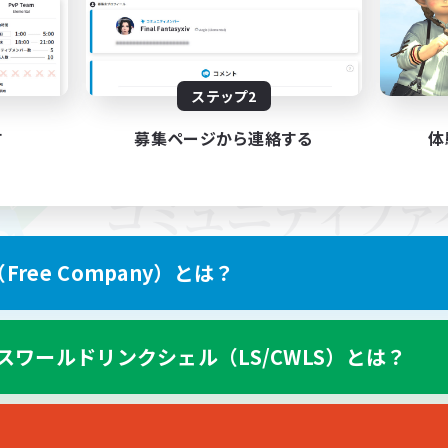
ステップ2
す
募集ページから連絡する
体
ree Company）とは？
スワールドリンクシェル（LS/CWLS）とは？
スマートフォン版へ