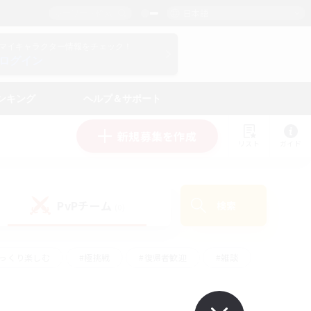
日本語
マイキャラクター情報をチェック！
ログイン
ンキング
ヘルプ＆サポート
新規募集を作成
リスト
ガイド
PvPチーム
検索
(0)
ゆっくり楽しむ
#極挑戦
#復帰者歓迎
#雑談
学生中心
#トレジャーハント
#レベリング
して頑張る
#プレイヤー主催イベント