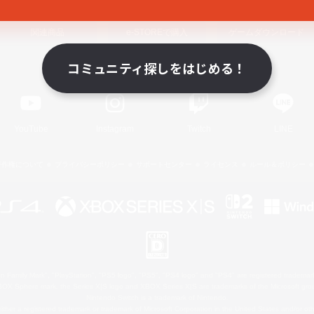
関連商品
e-STOREで購入
ゲームダウンロード
コミュニティ探しをはじめる！
Official Information
YouTube
Instagram
Twitch
LINE
著作権について
プライバシーポリシー
サポートセンター
ライセンス
ルール＆ポリシー
 Family Mark", "PlayStation", "PS5 logo", "PS5", "PS4 logo" and "PS4" are registered trademark
XBOX Sphere mark, the Series X|S logo and XBOX Series X|S are trademarks of the Microsoft gro
Nintendo Switch is a trademark of Nintendo.
ither a registered trademark or trademark of Microsoft Corporation in the United States and/or oth