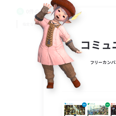
0件の募集が見つかりました！
指定なし
平日
週末
コミュ
フリーカンパ
募