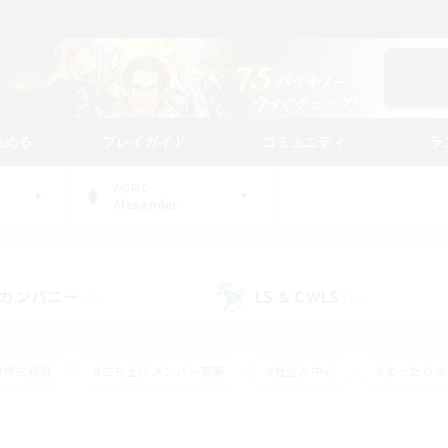
始める
プレイガイド
コミュニティ
ラ
WORLD
Alexander
カンパニー
LS & CWLS
(0)
(14)
#零式挑戦
#立ち上げメンバー募集
#社会人中心
#まったり
レイ
#クラフター中心
#体験歓迎
#ギャザラー中心
#
#スクリーンショット撮影
#ハウジング
#演奏
#クリア目指