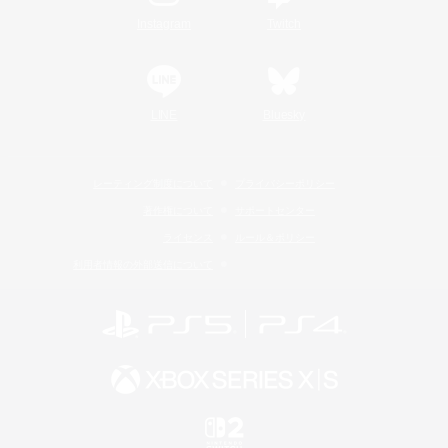
Instagram
Twitch
LINE
Bluesky
レーティング制度について
プライバシーポリシー
著作権について
サポートセンター
ライセンス
ルール＆ポリシー
利用者情報の外部送信について