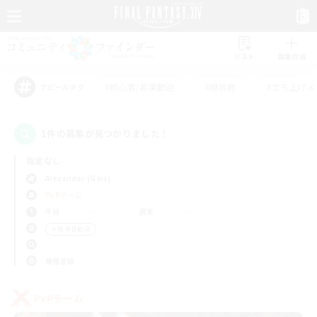
リスト
募集作成
#初心者/若葉歓迎
#絶挑戦
#立ち上げメ
アピールタグ
1件の募集が見つかりました！
指定なし
Alexander (Gaia)
PvPチーム
平日
週末
＃復帰者歓迎
使用言語
PvPチーム