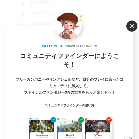
復帰者歓迎
立ち上げメンバー募集
なんでも楽しむ
JA
詳細を見る
W
E
L
C
O
M
E
T
O
C
O
M
M
U
N
I
T
Y
F
I
N
D
E
R
!
募集期間: 2026/09/02 まで
コミュニティファインダーにようこ
そ！
フリーカンパニーやリンクシェルなど、自分のプレイに合ったコ
ミュニティに加入して、
ファイナルファンタジーXIVの世界をもっと楽しもう！
コミュニティファインダーの使い方