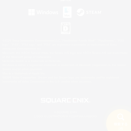
©2026 Sony Interactive Entertainment LLC."PlayStation Family Mark", "PlayStation", "PS5
logo", "PS5", "PS4 logo" and "PS4" are registered trademarks or trademarks of Sony
Interactive Entertainment Inc.
Microsoft, the XBOX Sphere mark, the Series X|S logo and XBOX Series X|S are trademarks
of the Microsoft group of companies.
Nintendo Switch is a trademark of Nintendo.
Windows is either a registered trademark or trademark of Microsoft Corporation in the United
States and/or other countries.
Mac is a trademark of Apple Inc.
©2026 Valve Corporation. Steam and the Steam logo are trademarks and/or registered
trademarks of Valve Corporation in the U.S. and/or other countries.
© SQUARE ENIX
LOGO ILLUSTRATION:© YOSHITAKA AMANO
検索する
1件