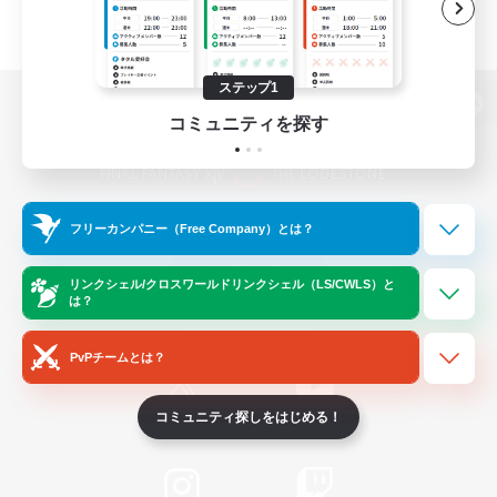
ステップ1
パソコン版へ
コミュニティを探す
関連商品
e-STOREで購入
フリーカンパニー（Free Company）とは？
ゲームダウンロード
リンクシェル/クロスワールドリンクシェル（LS/CWLS）と
は？
Official Information
PvPチームとは？
コミュニティ探しをはじめる！
/
X
News
YouTube