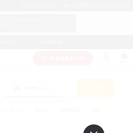
日本語
マイキャラクター情報をチェック！
ログイン
ンキング
ヘルプ＆サポート
新規募集を作成
リスト
ガイド
PvPチーム
検索
(0)
ゆっくり楽しむ
#極挑戦
#復帰者歓迎
#雑談
#ハウジング
#トレジャーハント
#レベリング
#プレイヤー主催イベント