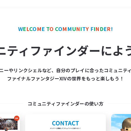
＃零式挑戦
使用言語
W
E
L
C
O
M
E
T
O
C
O
M
M
U
N
I
T
Y
F
I
N
D
E
R
!
ニティファインダーによ
ニーやリンクシェルなど、自分のプレイに合ったコミュニテ
ファイナルファンタジーXIVの世界をもっと楽しもう！
募集数 0件
集が見つかりませんでし
コミュニティファインダーの使い方
条件を変えて検索してみるでっす！