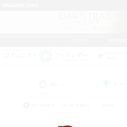
ニュース
FFXIVを
DATA CENTER
Gaia
ALL
フリー
(24)
アピールタグ
#初心者/若葉歓迎
#絶挑戦
#学生中心
#なんでも楽しむ
#モブハント
#
#演奏
#ミラプリ（ミラ