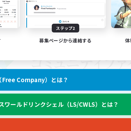
ステップ2
す
募集ページから連絡する
体
ree Company）とは？
スワールドリンクシェル（LS/CWLS）とは？
スマートフォン版へ