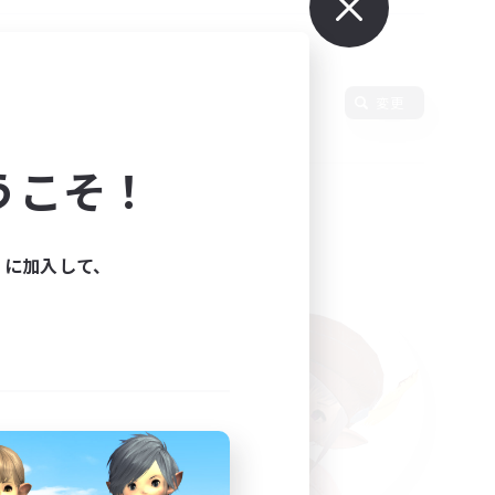
変更
うこそ！
ィに加入して、
た。