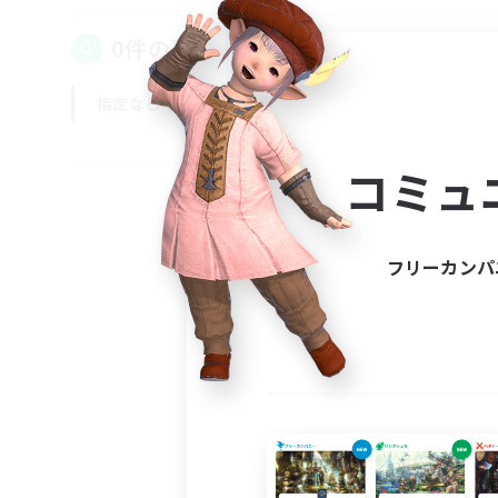
0件の募集が見つかりました！
指定なし
平日
週末
コミュ
フリーカンパ
募