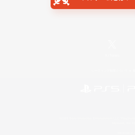
X
/
News
レーティング制度について
©2026 Sony Interactive Entertainment LLC."PlayStation
Microsoft, the 
Windows is e