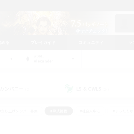
始める
プレイガイド
コミュニティ
ラ
WORLD
Alexander
カンパニー
LS & CWLS
(0)
(24)
#立ち上げメンバー募集
#零式挑戦
#社会人中心
#まったり
体験歓迎
#クラフター中心
#ロールプレイ
#ギャザラー中心
ージュプリズム）
#スクリーンショット撮影
#クリア目指して頑張る