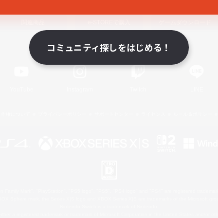
関連商品
e-STOREで購入
ゲームダウンロード
コミュニティ探しをはじめる！
Official Information
YouTube
Instagram
Twitch
LINE
著作権について
プライバシーポリシー
サポートセンター
ライセンス
ルール＆ポリシー
 Family Mark", "PlayStation", "PS5 logo", "PS5", "PS4 logo" and "PS4" are registered trademark
XBOX Sphere mark, the Series X|S logo and XBOX Series X|S are trademarks of the Microsoft gro
Nintendo Switch is a trademark of Nintendo.
ither a registered trademark or trademark of Microsoft Corporation in the United States and/or oth