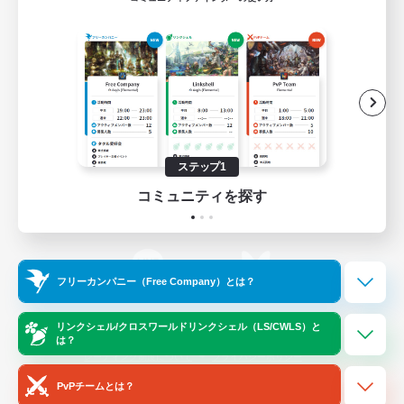
ゲームダウンロード
Official Information
/
X
News
YouTube
ステップ1
コミュニティを探す
Instagram
Twitch
フリーカンパニー（Free Company）とは？
LINE
Bluesky
リンクシェル/クロスワールドリンクシェル（LS/CWLS）と
は？
レーティング制度について
プライバシーポリシー
著作権について
サポートセンター
PvPチームとは？