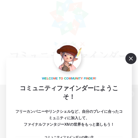
W
E
L
C
O
M
E
T
O
C
O
M
M
U
N
I
T
Y
F
I
N
D
E
R
!
コミュニティファインダーにようこ
そ！
パソコン版へ
フリーカンパニーやリンクシェルなど、自分のプレイに合ったコ
ミュニティに加入して、
ファイナルファンタジーXIVの世界をもっと楽しもう！
関連商品
e-STOREで購入
コミュニティファインダーの使い方