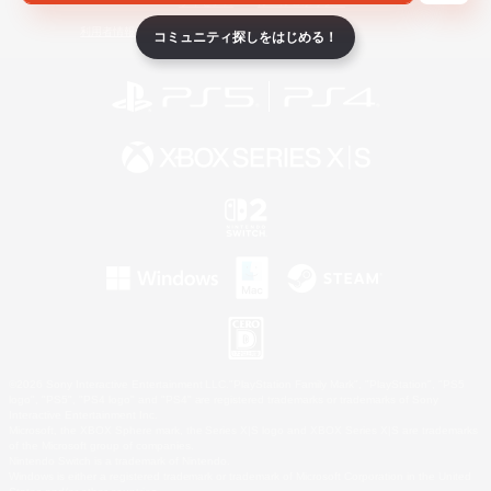
ライセンス
ルール＆ポリシー
利用者情報の外部送信について
コミュニティ探しをはじめる！
©2026 Sony Interactive Entertainment LLC."PlayStation Family Mark", "PlayStation", "PS5
logo", "PS5", "PS4 logo" and "PS4" are registered trademarks or trademarks of Sony
Interactive Entertainment Inc.
Microsoft, the XBOX Sphere mark, the Series X|S logo and XBOX Series X|S are trademarks
of the Microsoft group of companies.
Nintendo Switch is a trademark of Nintendo.
Windows is either a registered trademark or trademark of Microsoft Corporation in the United